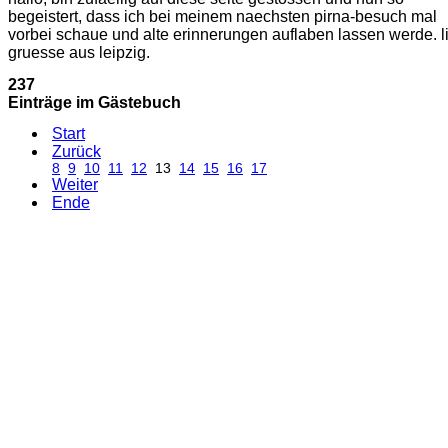
begeistert, dass ich bei meinem naechsten pirna-besuch mal
vorbei schaue und alte erinnerungen auflaben lassen werde. l
gruesse aus leipzig.
237
Einträge im Gästebuch
Start
Zurück
8
9
10
11
12
13
14
15
16
17
Weiter
Ende