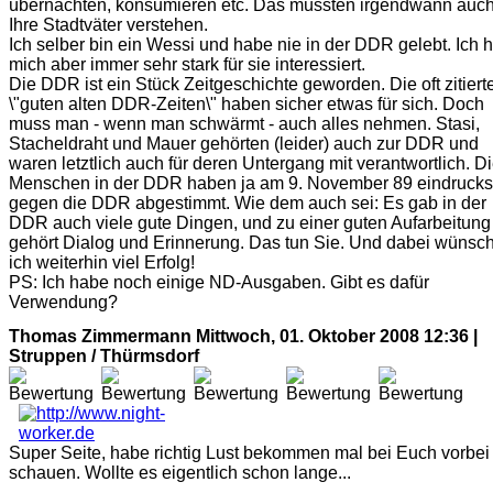
übernachten, konsumieren etc. Das müssten irgendwann auc
Ihre Stadtväter verstehen.
Ich selber bin ein Wessi und habe nie in der DDR gelebt. Ich 
mich aber immer sehr stark für sie interessiert.
Die DDR ist ein Stück Zeitgeschichte geworden. Die oft zitiert
\"guten alten DDR-Zeiten\" haben sicher etwas für sich. Doch
muss man - wenn man schwärmt - auch alles nehmen. Stasi,
Stacheldraht und Mauer gehörten (leider) auch zur DDR und
waren letztlich auch für deren Untergang mit verantwortlich. D
Menschen in der DDR haben ja am 9. November 89 eindrucks
gegen die DDR abgestimmt. Wie dem auch sei: Es gab in der
DDR auch viele gute Dingen, und zu einer guten Aufarbeitung
gehört Dialog und Erinnerung. Das tun Sie. Und dabei wünsc
ich weiterhin viel Erfolg!
PS: Ich habe noch einige ND-Ausgaben. Gibt es dafür
Verwendung?
Thomas Zimmermann
Mittwoch, 01. Oktober 2008 12:36 |
Struppen / Thürmsdorf
Super Seite, habe richtig Lust bekommen mal bei Euch vorbei
schauen. Wollte es eigentlich schon lange...