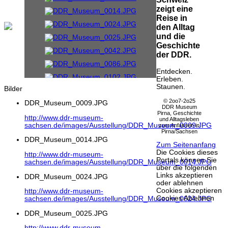
zeigt eine
Reise in
den Alltag
und die
Geschichte
der DDR.
Entdecken.
Erleben.
Staunen.
Bilder
© 2oo7-2o25
DDR_Museum_0009.JPG
DDR Museum
Pirna, Geschichte
http://www.ddr-museum-
und Alltagsleben
sachsen.de/images/Ausstellung/DDR_Museum_0009.JPG
zum Anfassen in
Pirna/Sachsen
DDR_Museum_0014.JPG
Zum Seitenanfang
Die Cookies dieses
http://www.ddr-museum-
Portals können Sie
sachsen.de/images/Ausstellung/DDR_Museum_0014.JPG
über die folgenden
Links akzeptieren
DDR_Museum_0024.JPG
oder ablehnen
Cookies akzeptieren
http://www.ddr-museum-
Cookies Ablehnen
sachsen.de/images/Ausstellung/DDR_Museum_0024.JPG
DDR_Museum_0025.JPG
http://www.ddr-museum-