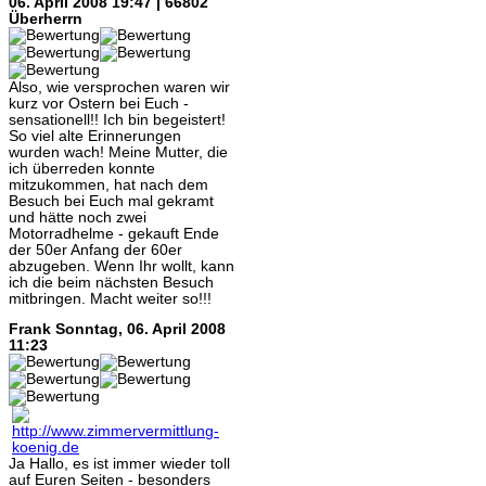
06. April 2008 19:47 | 66802
Überherrn
Also, wie versprochen waren wir
kurz vor Ostern bei Euch -
sensationell!! Ich bin begeistert!
So viel alte Erinnerungen
wurden wach! Meine Mutter, die
ich überreden konnte
mitzukommen, hat nach dem
Besuch bei Euch mal gekramt
und hätte noch zwei
Motorradhelme - gekauft Ende
der 50er Anfang der 60er
abzugeben. Wenn Ihr wollt, kann
ich die beim nächsten Besuch
mitbringen. Macht weiter so!!!
Frank
Sonntag, 06. April 2008
11:23
Ja Hallo, es ist immer wieder toll
auf Euren Seiten - besonders