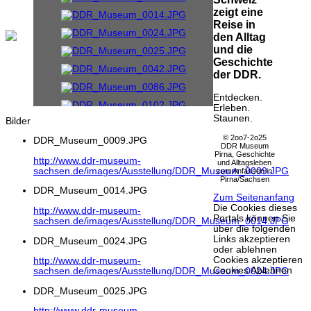
zeigt eine
Reise in
den Alltag
und die
Geschichte
der DDR.
Entdecken.
Erleben.
Staunen.
Bilder
© 2oo7-2o25
DDR_Museum_0009.JPG
DDR Museum
Pirna, Geschichte
http://www.ddr-museum-
und Alltagsleben
sachsen.de/images/Ausstellung/DDR_Museum_0009.JPG
zum Anfassen in
Pirna/Sachsen
DDR_Museum_0014.JPG
Zum Seitenanfang
Die Cookies dieses
http://www.ddr-museum-
Portals können Sie
sachsen.de/images/Ausstellung/DDR_Museum_0014.JPG
über die folgenden
Links akzeptieren
DDR_Museum_0024.JPG
oder ablehnen
Cookies akzeptieren
http://www.ddr-museum-
Cookies Ablehnen
sachsen.de/images/Ausstellung/DDR_Museum_0024.JPG
DDR_Museum_0025.JPG
http://www.ddr-museum-