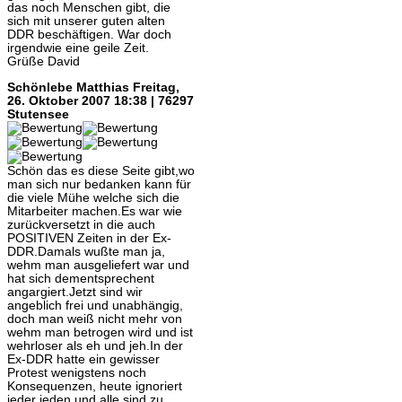
das noch Menschen gibt, die
sich mit unserer guten alten
DDR beschäftigen. War doch
irgendwie eine geile Zeit.
Grüße David
Schönlebe Matthias
Freitag,
26. Oktober 2007 18:38 | 76297
Stutensee
Schön das es diese Seite gibt,wo
man sich nur bedanken kann für
die viele Mühe welche sich die
Mitarbeiter machen.Es war wie
zurückversetzt in die auch
POSITIVEN Zeiten in der Ex-
DDR.Damals wußte man ja,
wehm man ausgeliefert war und
hat sich dementsprechent
angargiert.Jetzt sind wir
angeblich frei und unabhängig,
doch man weiß nicht mehr von
wehm man betrogen wird und ist
wehrloser als eh und jeh.In der
Ex-DDR hatte ein gewisser
Protest wenigstens noch
Konsequenzen, heute ignoriert
jeder jeden und alle sind zu