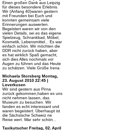
Einen großen Dank aus Leipzig
für dieses besondere Erlebnis.
Wir (Anfang 40)waren gestern
mit Freunden bei Euch und
konnten gemeinsam viele
Erinnerungen auswerten.
Begeistert waren wir von den
vielen Details, sei es das eigene
Spielzeug, Schrankbad, Möbel,
Kosmetik, Lebensmittel... Es war
einfach schön. Wir möchten die
DDR nicht zurück haben, aber
es hat wirklich Spaß gemacht,
sich dies Alles nochmals vor
Augen zu führen und das Heute
zu schätzen. Viele Grüße Irena
Michaela Storsberg
Montag,
23. August 2010 22:45 |
Leverkusen
Wir sind gestern aus Pirna
zurück gekommen,haben es uns
nicht nehmen lassen, das
Museum zu besuchen. Wir
fanden es echt interessant und
waren begeistert. Überhaupt ist
die Sächsische Schweiz ne
Reise wert. War sehr schön...
Taxikutscher
Freitag, 02. April