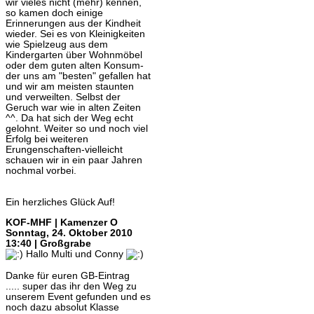
wir vieles nicht (mehr) kennen,
so kamen doch einige
Erinnerungen aus der Kindheit
wieder. Sei es von Kleinigkeiten
wie Spielzeug aus dem
Kindergarten über Wohnmöbel
oder dem guten alten Konsum-
der uns am "besten" gefallen hat
und wir am meisten staunten
und verweilten. Selbst der
Geruch war wie in alten Zeiten
^^. Da hat sich der Weg echt
gelohnt. Weiter so und noch viel
Erfolg bei weiteren
Erungenschaften-vielleicht
schauen wir in ein paar Jahren
nochmal vorbei.
Ein herzliches Glück Auf!
KOF-MHF | Kamenzer O
Sonntag, 24. Oktober 2010
13:40 | Großgrabe
Hallo Multi und Conny
Danke für euren GB-Eintrag
..... super das ihr den Weg zu
unserem Event gefunden und es
noch dazu absolut Klasse