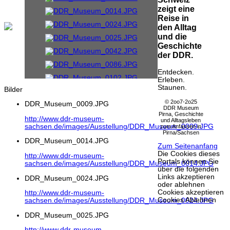
zeigt eine
Reise in
den Alltag
und die
Geschichte
der DDR.
Entdecken.
Erleben.
Staunen.
Bilder
© 2oo7-2o25
DDR_Museum_0009.JPG
DDR Museum
Pirna, Geschichte
http://www.ddr-museum-
und Alltagsleben
sachsen.de/images/Ausstellung/DDR_Museum_0009.JPG
zum Anfassen in
Pirna/Sachsen
DDR_Museum_0014.JPG
Zum Seitenanfang
Die Cookies dieses
http://www.ddr-museum-
Portals können Sie
sachsen.de/images/Ausstellung/DDR_Museum_0014.JPG
über die folgenden
Links akzeptieren
DDR_Museum_0024.JPG
oder ablehnen
Cookies akzeptieren
http://www.ddr-museum-
Cookies Ablehnen
sachsen.de/images/Ausstellung/DDR_Museum_0024.JPG
DDR_Museum_0025.JPG
http://www.ddr-museum-