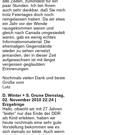
alte Zeiten, zumindest für ein
paar Stunden. Ich bin Ihnen
auch sehr dankbar, daß Sie mich
trotz Feiertages doch noch
reingelassen haben. Da wir etwa
ein Jahr vor der Wende
rausgekommen waren und
gleich nach Canada umgesiedelt
waren, gab es wenig echtes
Informationsmaterial. Die
ehemaligen Gegenstände
wieder zu sehen versetzt
jemanden, der in dieser Zeit
aufgewachsen ist mit längst
vergessen geglaubten
Erinnerungen.
Nochmals vielen Dank und beste
Grüße vom
Lutz
D. Winter + S. Grune
Dienstag,
02. November 2010 22:24 |
Erzgebirge
Hallo, obwohl wir mit 27 Jahren
"leider" nur das Ende der DDR
als Kind erlebten, haben wir
heute nochmals eine sehr gute
Vorstellung bekommen wie es
sich damals so lebte. Auch wenn