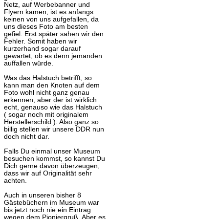
Netz, auf Werbebanner und
Flyern kamen, ist es anfangs
keinen von uns aufgefallen, da
uns dieses Foto am besten
gefiel. Erst später sahen wir den
Fehler. Somit haben wir
kurzerhand sogar darauf
gewartet, ob es denn jemanden
auffallen würde.
Was das Halstuch betrifft, so
kann man den Knoten auf dem
Foto wohl nicht ganz genau
erkennen, aber der ist wirklich
echt, genauso wie das Halstuch
( sogar noch mit originalem
Herstellerschild ). Also ganz so
billig stellen wir unsere DDR nun
doch nicht dar.
Falls Du einmal unser Museum
besuchen kommst, so kannst Du
Dich gerne davon überzeugen,
dass wir auf Originalität sehr
achten.
Auch in unseren bisher 8
Gästebüchern im Museum war
bis jetzt noch nie ein Eintrag
wegen dem Pioniergruß. Aber es