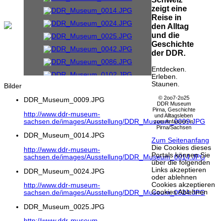
zeigt eine
Reise in
den Alltag
und die
Geschichte
der DDR.
Entdecken.
Erleben.
Staunen.
Bilder
© 2oo7-2o25
DDR_Museum_0009.JPG
DDR Museum
Pirna, Geschichte
http://www.ddr-museum-
und Alltagsleben
sachsen.de/images/Ausstellung/DDR_Museum_0009.JPG
zum Anfassen in
Pirna/Sachsen
DDR_Museum_0014.JPG
Zum Seitenanfang
Die Cookies dieses
http://www.ddr-museum-
Portals können Sie
sachsen.de/images/Ausstellung/DDR_Museum_0014.JPG
über die folgenden
Links akzeptieren
DDR_Museum_0024.JPG
oder ablehnen
Cookies akzeptieren
http://www.ddr-museum-
Cookies Ablehnen
sachsen.de/images/Ausstellung/DDR_Museum_0024.JPG
DDR_Museum_0025.JPG
http://www.ddr-museum-