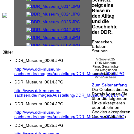
zeigt eine
Reise in
den Alltag
und die
Geschichte
der DDR.
Entdecken.
Erleben.
Staunen.
Bilder
© 2oo7-2o25
DDR_Museum_0009.JPG
DDR Museum
Pirna, Geschichte
http://www.ddr-museum-
und Alltagsleben
sachsen.de/images/Ausstellung/DDR_Museum_0009.JPG
zum Anfassen in
Pirna/Sachsen
DDR_Museum_0014.JPG
Zum Seitenanfang
Die Cookies dieses
http://www.ddr-museum-
Portals können Sie
sachsen.de/images/Ausstellung/DDR_Museum_0014.JPG
über die folgenden
Links akzeptieren
DDR_Museum_0024.JPG
oder ablehnen
Cookies akzeptieren
http://www.ddr-museum-
Cookies Ablehnen
sachsen.de/images/Ausstellung/DDR_Museum_0024.JPG
DDR_Museum_0025.JPG
http://www.ddr-museum-