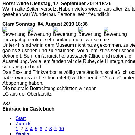
Horst Wilde
Dienstag, 17. September 2019 18:26
War in alte Zeiten versetzt.Haben vieles wieder aus alten Zeit
gesehen war Wunderbar. Personal sehr freundlich.
Clara
Sonntag, 04. August 2019 18:38
Einzigartig, neutral, sehr umfangreich - wir komme
Unter 4h sind wir in dem Museum nicht raus gekommen, zu vie
gab es zu sehen und zu erkunden. Vor allem ist es sehr schön
dekoriert. Sehr umfangreiche, aussagekräftige und regionale
Ausstellung. Vor allem fanden wir die Ruhe, die Hintergrundm
sehr ansprechend.
Das Ess- und Trinkverbot ist völlig verständlich, schließlich (s
haben wir es auch schon erlebt) will keiner die "Abfälle" hinter
Absperrung haben.
Die neutrale Betrachtung schätzten wir sehr!
LG aus der Oberlausitz
237
Einträge im Gästebuch
Start
Zurück
1
2
3
4
5
6
7
8
9
10
Weiter