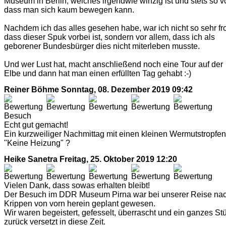
Museum in Berlin, welches irgendwie winzig ist und stets so vo
dass man sich kaum bewegen kann.
Nachdem ich das alles gesehen habe, war ich nicht so sehr fr
dass dieser Spuk vorbei ist, sondern vor allem, dass ich als
geborener Bundesbürger dies nicht miterleben musste.
Und wer Lust hat, macht anschließend noch eine Tour auf der
Elbe und dann hat man einen erfüllten Tag gehabt :-)
Reiner Böhme
Sonntag, 08. Dezember 2019 09:42
Besuch
Echt gut gemacht!
Ein kurzweiliger Nachmittag mit einen kleinen Wermutstropfen
"Keine Heizung" ?
Heike Sanetra
Freitag, 25. Oktober 2019 12:20
Vielen Dank, dass sowas erhalten bleibt!
Der Besuch im DDR Museum Pirna war bei unserer Reise na
Krippen von vorn herein geplant gewesen.
Wir waren begeistert, gefesselt, überrascht und ein ganzes St
zurück versetzt in diese Zeit.