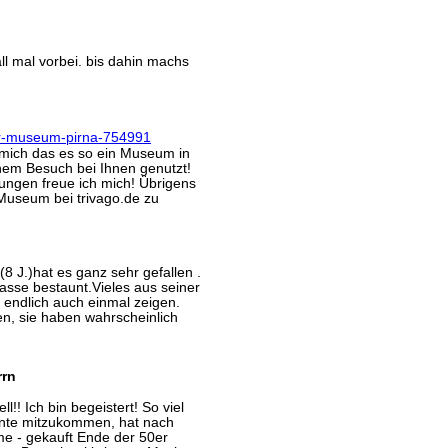
ll mal vorbei. bis dahin machs
 mich das es so ein Museum in
inem Besuch bei Ihnen genutzt!
tungen freue ich mich! Übrigens
 Museum bei trivago.de zu
8 J.)hat es ganz sehr gefallen .
asse bestaunt.Vieles aus seiner
 endlich auch einmal zeigen.
en, sie haben wahrscheinlich
rrn
!! Ich bin begeistert! So viel
nnte mitzukommen, hat nach
e - gekauft Ende der 50er