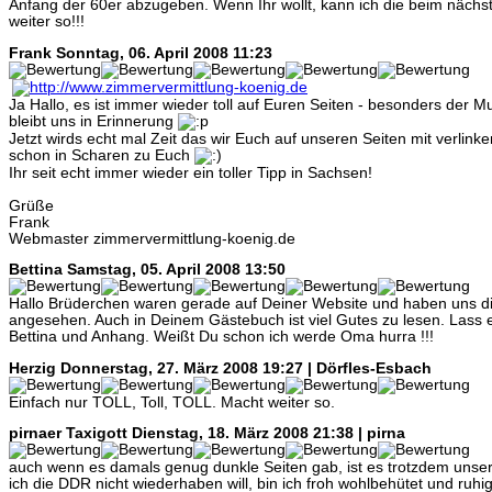
Anfang der 60er abzugeben. Wenn Ihr wollt, kann ich die beim nächs
weiter so!!!
Frank
Sonntag, 06. April 2008 11:23
Ja Hallo, es ist immer wieder toll auf Euren Seiten - besonders der
bleibt uns in Erinnerung
Jetzt wirds echt mal Zeit das wir Euch auf unseren Seiten mit verlink
schon in Scharen zu Euch
Ihr seit echt immer wieder ein toller Tipp in Sachsen!
Grüße
Frank
Webmaster zimmervermittlung-koenig.de
Bettina
Samstag, 05. April 2008 13:50
Hallo Brüderchen waren gerade auf Deiner Website und haben uns die
angesehen. Auch in Deinem Gästebuch ist viel Gutes zu lesen. Lass 
Bettina und Anhang. Weißt Du schon ich werde Oma hurra !!!
Herzig
Donnerstag, 27. März 2008 19:27 | Dörfles-Esbach
Einfach nur TOLL, Toll, TOLL. Macht weiter so.
pirnaer Taxigott
Dienstag, 18. März 2008 21:38 | pirna
auch wenn es damals genug dunkle Seiten gab, ist es trotzdem uns
ich die DDR nicht wiederhaben will, bin ich froh wohlbehütet und ruhig