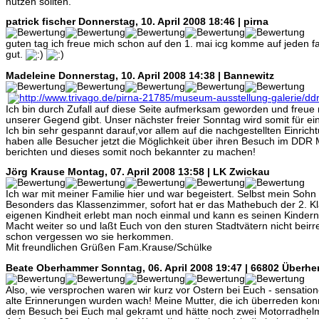
nutzen sollten.
patrick fischer
Donnerstag, 10. April 2008 18:46 | pirna
guten tag ich freue mich schon auf den 1. mai icg komme auf jeden fa
gut.
Madeleine
Donnerstag, 10. April 2008 14:38 | Bannewitz
Ich bin durch Zufall auf diese Seite aufmerksam geworden und freue
unserer Gegend gibt. Unser nächster freier Sonntag wird somit für e
Ich bin sehr gespannt darauf,vor allem auf die nachgestellten Einrich
haben alle Besucher jetzt die Möglichkeit über ihren Besuch im DDR
berichten und dieses somit noch bekannter zu machen!
Jörg Krause
Montag, 07. April 2008 13:58 | LK Zwickau
Ich war mit meiner Familie hier und war begeistert. Selbst mein Sohn (
Besonders das Klassenzimmer, sofort hat er das Mathebuch der 2. Kl
eigenen Kindheit erlebt man noch einmal und kann es seinen Kindern
Macht weiter so und laßt Euch von den sturen Stadtvätern nicht beirr
schon vergessen wo sie herkommen.
Mit freundlichen Grüßen Fam.Krause/Schülke
Beate Oberhammer
Sonntag, 06. April 2008 19:47 | 66802 Überhe
Also, wie versprochen waren wir kurz vor Ostern bei Euch - sensationell
alte Erinnerungen wurden wach! Meine Mutter, die ich überreden ko
dem Besuch bei Euch mal gekramt und hätte noch zwei Motorradhelm