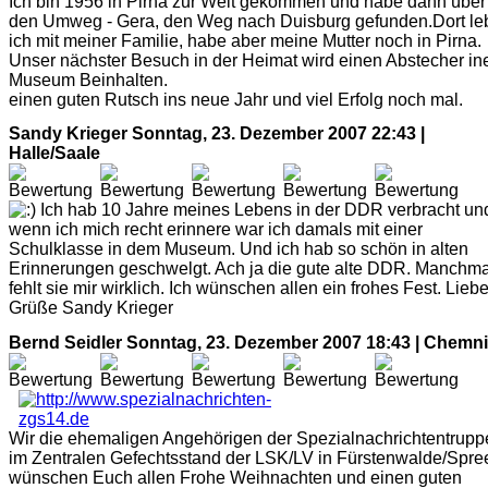
Ich bin 1956 in Pirna zur Welt gekommen und habe dann über
den Umweg - Gera, den Weg nach Duisburg gefunden.Dort le
ich mit meiner Familie, habe aber meine Mutter noch in Pirna.
Unser nächster Besuch in der Heimat wird einen Abstecher in
Museum Beinhalten.
einen guten Rutsch ins neue Jahr und viel Erfolg noch mal.
Sandy Krieger
Sonntag, 23. Dezember 2007 22:43 |
Halle/Saale
Ich hab 10 Jahre meines Lebens in der DDR verbracht un
wenn ich mich recht erinnere war ich damals mit einer
Schulklasse in dem Museum. Und ich hab so schön in alten
Erinnerungen geschwelgt. Ach ja die gute alte DDR. Manchma
fehlt sie mir wirklich. Ich wünschen allen ein frohes Fest. Lieb
Grüße Sandy Krieger
Bernd Seidler
Sonntag, 23. Dezember 2007 18:43 | Chemni
Wir die ehemaligen Angehörigen der Spezialnachrichtentrupp
im Zentralen Gefechtsstand der LSK/LV in Fürstenwalde/Spre
wünschen Euch allen Frohe Weihnachten und einen guten