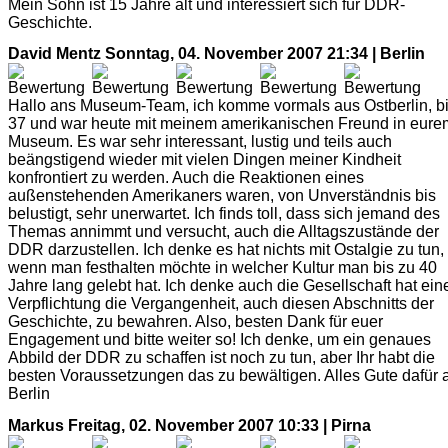
Mein Sohn ist 15 Jahre alt und interessiert sich für DDR-
Geschichte.
David Mentz
Sonntag, 04. November 2007 21:34 | Berlin
Hallo ans Museum-Team, ich komme vormals aus Ostberlin, b
37 und war heute mit meinem amerikanischen Freund in eure
Museum. Es war sehr interessant, lustig und teils auch
beängstigend wieder mit vielen Dingen meiner Kindheit
konfrontiert zu werden. Auch die Reaktionen eines
außenstehenden Amerikaners waren, von Unverständnis bis
belustigt, sehr unerwartet. Ich finds toll, dass sich jemand des
Themas annimmt und versucht, auch die Alltagszustände der
DDR darzustellen. Ich denke es hat nichts mit Ostalgie zu tun,
wenn man festhalten möchte in welcher Kultur man bis zu 40
Jahre lang gelebt hat. Ich denke auch die Gesellschaft hat ein
Verpflichtung die Vergangenheit, auch diesen Abschnitts der
Geschichte, zu bewahren. Also, besten Dank für euer
Engagement und bitte weiter so! Ich denke, um ein genaues
Abbild der DDR zu schaffen ist noch zu tun, aber Ihr habt die
besten Voraussetzungen das zu bewältigen. Alles Gute dafür 
Berlin
Markus
Freitag, 02. November 2007 10:33 | Pirna