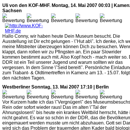
Uli von den KOF-MHF.
Montag, 14. Mai 2007 00:03 | Kamen
Sachsen
Hallo Conny, wir haben heute Dein Museum besucht. Die
Ausstellung ist Dir echt gelungen - \"Hut ab\". Ich denke, ich 
meine Mitstreiter überzeugen können Dich zu besuchen. Wen
klappt, dann rollen wir zu Pfingsten an. Ein paar Slowrider
kommen bestimmt auch mit. Also Kopf hoch - mach weiter so. 
DDR ist ein Teil unserer Jugend und warum sollten wir das
vergessen. In dem Sinne \"Seid bereit\". Persönliche Einladun
zum Trabant- & Oldtimertreffen in Kamenz am 13. - 15.07. folgt
den nächsten Tagen.
Westberliner
Sonntag, 13. Mai 2007 17:10 | Berlin
Vor Kurzem hatte ich das \"Vergnügen\" des Museumsbesuchs
Rein oder sofort wieder raus! Das im alten \"Tal der
Ahnungslosen\" bis heute ein krankes Weltbild herrscht, hätte 
nicht geahnt. Es war so schön in der DDR, das die Bevölkeru
eingemauert werden musste um nicht abzuhauen. Gott sei Da
wird sich das Problem der trauernden alten Kader bald biolog