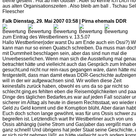
Beine gestellt . Hut ab mei Gutster . Aber so kenne ich Dich n
aus alten Organisationszeiten . Also bleib am ball . Tschau Sel
Fleescher
Falk
Dienstag, 29. Mai 2007 03:58 | Pirna ehemals DDR
zum Eintrag des Westberliners v. 13.5.07
Hallo Westberliner(oder warst Du am Ende auch ein Ossi?) W
kann man nur so einen Quatsch schreiben. Da muss man doc
mit Dummheit beschlagen sein, aber das sind nun mal die
Unverbesserlichen. Wenn man sich die Ausstellung mal gena
betrachtet hätte und vielleicht auch das Gespräch zum Inhabe
gesucht,und nicht nur rein-raus gegangen wäre, dann hätte m
festgestellt, dass man damit etwas DDR-Geschichte aufzeige
will in der wir aufgewachsen sind. Wir wollen diese Zeit
keinesfalls zurück haben, obwohl es uns da so gar nicht so
schlecht ging,es fehlten eben die Reisemöglichkeiten und paa
Dinge des täglichen Bedarfes,es war auf jeden Fall sozialer u
sicherer im Alltag als heute in diesem Rechtsstaat, wo wieder 
Geld zu Geld kommt und die Korruption blüht. Aber daran habt 
Euch doch schon lange gewöhnt, was für uns Ossis schwer z
begreifen ist. Letztendlich wart Ihr Westberliner auch von uns
Ossis abhängig (siehe Strom und Gas)aber das vergißt man 
ganz schnell! Und übrigens hat jeder Staat seine Geschichte, 
er sich nicht nehmen läßt, es hätte vielleicht auch anders ko