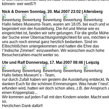
können- wer weiß?!
Nick & Doreen
Sonntag, 20. Mai 2007 23:02 | Allersberg
Hallo liebes Museums-Team, waren am 18.05. bei euch und vo
begeistert von der Ausstellung. Die Art und Weise wie es
eingerichtet ist, fanden wir sehr gelungen. Für die große Mühe
der Suche einer Übernachtungsmöglichkeit für uns, möchten w
uns auch noch einmal ganz herzlich bedanken. Sind im
Elbschlößchen untergekommen und hatten die Ehre das
\"Indische Zimmer\" einzuweihen. Wir wünschen euch hohe
Besucherzahlen-macht weiter so.
Ute und Ralf
Donnerstag, 17. Mai 2007 08:46 | Leipzig
Hallo liebes Museum´s - Team,
nur durch Zufall haben wir gestern die Ausstellung entdeckt. W
danken Euch für die schönen Erinnerungen. Was heute \"neu\
erfunden wird, hatten wir doch schon alles, z.B. der Anspruch 
einen Krippenplatz...
Wir kommen auf jeden Fall mit den Kindern wieder. Macht wei
so.
Herzlichen Dank dafür!!