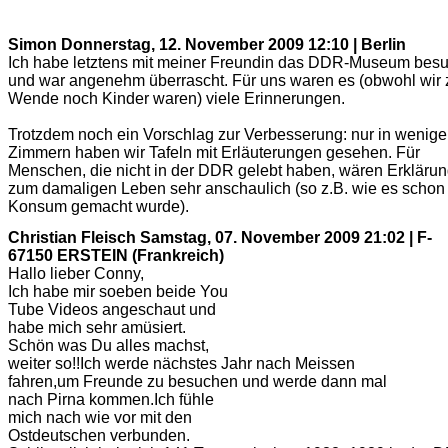
Simon
Donnerstag, 12. November 2009 12:10 | Berlin
Ich habe letztens mit meiner Freundin das DDR-Museum besu
und war angenehm überrascht. Für uns waren es (obwohl wir 
Wende noch Kinder waren) viele Erinnerungen.
Trotzdem noch ein Vorschlag zur Verbesserung: nur in wenig
Zimmern haben wir Tafeln mit Erläuterungen gesehen. Für
Menschen, die nicht in der DDR gelebt haben, wären Erkläru
zum damaligen Leben sehr anschaulich (so z.B. wie es schon
Konsum gemacht wurde).
Christian Fleisch
Samstag, 07. November 2009 21:02 | F-
67150 ERSTEIN (Frankreich)
Hallo lieber Conny,
Ich habe mir soeben beide You
Tube Videos angeschaut und
habe mich sehr amüsiert.
Schön was Du alles machst,
weiter so!!Ich werde nächstes Jahr nach Meissen
fahren,um Freunde zu besuchen und werde dann mal
nach Pirna kommen.Ich fühle
mich nach wie vor mit den
Ostdeutschen verbunden.