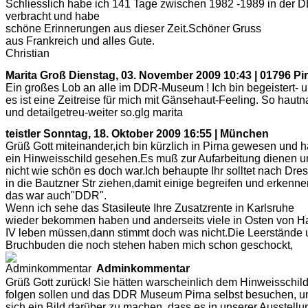
Schliesslich habe ich 141 Tage zwischen 1982 -1989 in der 
verbracht und habe
schöne Erinnerungen aus dieser Zeit.Schöner Gruss
aus Frankreich und alles Gute.
Christian
Marita Groß
Dienstag, 03. November 2009 10:43 | 01796 Pi
Ein großes Lob an alle im DDR-Museum ! Ich bin begeistert- 
es ist eine Zeitreise für mich mit Gänsehaut-Feeling. So hautn
und detailgetreu-weiter so.glg marita
teistler
Sonntag, 18. Oktober 2009 16:55 | München
Grüß Gott miteinander,ich bin kürzlich in Pirna gewesen und 
ein Hinweisschild gesehen.Es muß zur Aufarbeitung dienen u
nicht wie schön es doch war.Ich behaupte Ihr solltet nach Dre
in die Bautzner Str ziehen,damit einige begreifen und erkenne
das war auch"DDR".
Wenn ich sehe das Stasileute Ihre Zusatzrente in Karlsruhe
wieder bekommen haben und anderseits viele in Osten von Ha
IV leben müssen,dann stimmt doch was nicht.Die Leerstände
Bruchbuden die noch stehen haben mich schon geschockt,
Adminkommentar
Grüß Gott zurück! Sie hätten warscheinlich dem Hinweisschil
folgen sollen und das DDR Museum Pirna selbst besuchen, 
sich ein Bild darüber zu machen, dass es in unserer Ausstellu