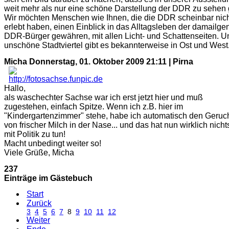
weit mehr als nur eine schöne Darstellung der DDR zu sehen g
Wir möchten Menschen wie Ihnen, die die DDR scheinbar nic
erlebt haben, einen Einblick in das Alltagsleben der damailge
DDR-Bürger gewähren, mit allen Licht- und Schattenseiten. U
unschöne Stadtviertel gibt es bekannterweise in Ost und West
Micha
Donnerstag, 01. Oktober 2009 21:11 | Pirna
Hallo,
als waschechter Sachse war ich erst jetzt hier und muß
zugestehen, einfach Spitze. Wenn ich z.B. hier im
"Kindergartenzimmer" stehe, habe ich automatisch den Geruc
von frischer Milch in der Nase... und das hat nun wirklich nicht
mit Politik zu tun!
Macht unbedingt weiter so!
Viele Grüße, Micha
237
Einträge im Gästebuch
Start
Zurück
3
4
5
6
7
8
9
10
11
12
Weiter