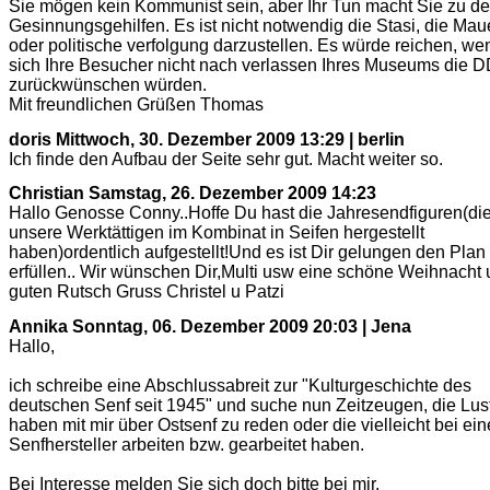
Sie mögen kein Kommunist sein, aber Ihr Tun macht Sie zu d
Gesinnungsgehilfen. Es ist nicht notwendig die Stasi, die Mau
oder politische verfolgung darzustellen. Es würde reichen, we
sich Ihre Besucher nicht nach verlassen Ihres Museums die 
zurückwünschen würden.
Mit freundlichen Grüßen Thomas
doris
Mittwoch, 30. Dezember 2009 13:29 | berlin
Ich finde den Aufbau der Seite sehr gut. Macht weiter so.
Christian
Samstag, 26. Dezember 2009 14:23
Hallo Genosse Conny..Hoffe Du hast die Jahresendfiguren(di
unsere Werktättigen im Kombinat in Seifen hergestellt
haben)ordentlich aufgestellt!Und es ist Dir gelungen den Plan
erfüllen.. Wir wünschen Dir,Multi usw eine schöne Weihnacht 
guten Rutsch Gruss Christel u Patzi
Annika
Sonntag, 06. Dezember 2009 20:03 | Jena
Hallo,
ich schreibe eine Abschlussabreit zur "Kulturgeschichte des
deutschen Senf seit 1945" und suche nun Zeitzeugen, die Lus
haben mit mir über Ostsenf zu reden oder die vielleicht bei ei
Senfhersteller arbeiten bzw. gearbeitet haben.
Bei Interesse melden Sie sich doch bitte bei mir.