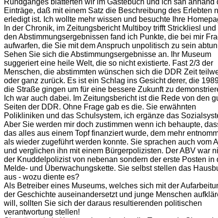
Rundganges blätterten wir im Gästebuch und ich sah anhand 
Einträge, daß mit einem Satz die Beschreibung des Erlebten n
erledigt ist. Ich wollte mehr wissen und besuchte Ihre Homepa
In der Chronik, im Zeitungsbericht Multiboy trifft Strickliesl und 
den Abstimmungsergebnissen fand ich Punkte, die bei mir Fr
aufwarfen, die Sie mit dem Anspruch unpolitisch zu sein abtun
Sehen Sie sich die Abstimmungsergebnisse an. Ihr Museum
suggeriert eine heile Welt, die so nicht existierte. Fast 2/3 der
Menschen, die abstimmten wünschen sich die DDR Zeit teilw
oder ganz zurück. Es ist ein Schlag ins Gesicht derer, die 198
die Straße gingen um für eine bessere Zukunft zu demonstrier
Ich war auch dabei. Im Zeitungsbericht ist die Rede von den g
Seiten der DDR. Ohne Frage gab es die. Sie erwähnten
Polikliniken und das Schulsystem, ich ergänze das Sozialsys
Aber Sie werden mir doch zustimmen wenn ich behaupte, das
das alles aus einem Topf finanziert wurde, dem mehr entnom
als wieder zugeführt werden konnte. Sie sprachen auch vom
und verglichen ihn mit einem Bürgerpolizisten. Der ABV war n
der Knuddelpolizist von nebenan sondern der erste Posten in 
Melde- und Überwachungskette. Sie selbst stellen das Hausb
aus - wozu diente es?
Als Betreiber eines Museums, welches sich mit der Aufarbeitu
der Geschichte auseinandersetzt und junge Menschen aufklä
will, sollten Sie sich der daraus resultierenden politischen
verantwortung stellen!