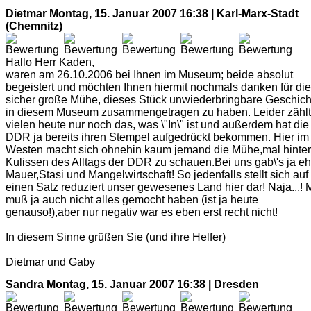
Dietmar
Montag, 15. Januar 2007 16:38 | Karl-Marx-Stadt
(Chemnitz)
Hallo Herr Kaden,
waren am 26.10.2006 bei Ihnen im Museum; beide absolut
begeistert und möchten Ihnen hiermit nochmals danken für die
sicher große Mühe, dieses Stück unwiederbringbare Geschich
in diesem Museum zusammengetragen zu haben. Leider zählt
vielen heute nur noch das, was \"In\" ist und außerdem hat die
DDR ja bereits ihren Stempel aufgedrückt bekommen. Hier im
Westen macht sich ohnehin kaum jemand die Mühe,mal hinter
Kulissen des Alltags der DDR zu schauen.Bei uns gab\'s ja eh
Mauer,Stasi und Mangelwirtschaft! So jedenfalls stellt sich auf
einen Satz reduziert unser gewesenes Land hier dar! Naja...!
muß ja auch nicht alles gemocht haben (ist ja heute
genauso!),aber nur negativ war es eben erst recht nicht!
In diesem Sinne grüßen Sie (und ihre Helfer)
Dietmar und Gaby
Sandra
Montag, 15. Januar 2007 16:38 | Dresden