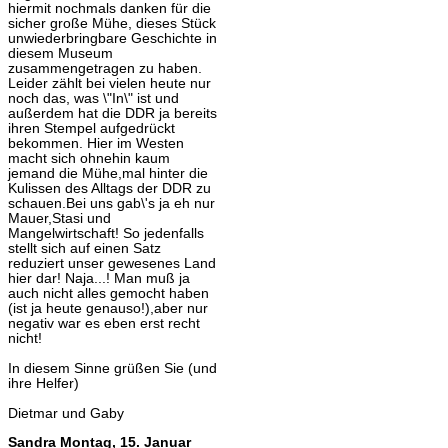
hiermit nochmals danken für die
sicher große Mühe, dieses Stück
unwiederbringbare Geschichte in
diesem Museum
zusammengetragen zu haben.
Leider zählt bei vielen heute nur
noch das, was \"In\" ist und
außerdem hat die DDR ja bereits
ihren Stempel aufgedrückt
bekommen. Hier im Westen
macht sich ohnehin kaum
jemand die Mühe,mal hinter die
Kulissen des Alltags der DDR zu
schauen.Bei uns gab\'s ja eh nur
Mauer,Stasi und
Mangelwirtschaft! So jedenfalls
stellt sich auf einen Satz
reduziert unser gewesenes Land
hier dar! Naja...! Man muß ja
auch nicht alles gemocht haben
(ist ja heute genauso!),aber nur
negativ war es eben erst recht
nicht!
In diesem Sinne grüßen Sie (und
ihre Helfer)
Dietmar und Gaby
Sandra
Montag, 15. Januar