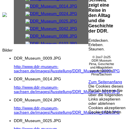
zeigt eine
Reise in
den Alltag
und die
Geschichte
der DDR.
Entdecken.
Erleben.
Staunen.
Bilder
© 2oo7-2o25
DDR_Museum_0009.JPG
DDR Museum
Pirna, Geschichte
http://www.ddr-museum-
und Alltagsleben
sachsen.de/images/Ausstellung/DDR_Museum_0009.JPG
zum Anfassen in
Pirna/Sachsen
DDR_Museum_0014.JPG
Zum Seitenanfang
Die Cookies dieses
http://www.ddr-museum-
Portals können Sie
sachsen.de/images/Ausstellung/DDR_Museum_0014.JPG
über die folgenden
Links akzeptieren
DDR_Museum_0024.JPG
oder ablehnen
Cookies akzeptieren
http://www.ddr-museum-
Cookies Ablehnen
sachsen.de/images/Ausstellung/DDR_Museum_0024.JPG
DDR_Museum_0025.JPG
http://www.ddr-museum-