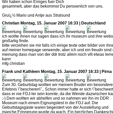
Wir haben schon Einiges fuer Dich
gesammelt, aber das bekommst Du persoenlich von uns.
Gruï¿½ Mario und Antje aus Stralsund
Christian
Montag, 15. Januar 2007 16:33 | Deutschland
ich wollte ihnen nur sagen dass ich ihr museum und ihre webs
großartig finde.
bitte verzeihen sie mir falls ich einige texte oder bilder von ihn
auf meiner homepage verwende, aber ich und ein freudn sind 
meinung dass man von der ddr trotz allem noch vllt etwas lern
kann
mfg christian
Frank und Kathleen
Montag, 15. Januar 2007 16:33 | Pirna
Zum 30. Geburtstag wollten wir meinem Bruder ein besondere
Erlebnis \"bescheren\".. Schon immer hatte er sich \"beschwert
dass er nie FDJ-ler sein konnte, da die Wende dazwischen k
;-) Dem wollten wir abhelfen und so nahmen wir ihn im DDR
Museum nach einem Eignungstest in die FDJ auf. Die
Geburtstagsgäste waren begeistert von der Ausstellung und
manche Erinnerung wurde da wach. Ein herzliches Dankesch