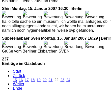
Bis dahin. Liebe Grüße an Pirna.
Shin
Montag, 15. Januar 2007 16:30 | Berlin
hallo tolle sache so ein museum! ich wollte mal anfragen, ob i
noch alltagsgegenstände sucht, wir haben beim umräumen
nämlich noch hygieneartikel teilweise ovp gefunden.
Supereiasbaer Sven
Montag, 15. Januar 2007 16:29 | Berli
Grüße vom Berliner Eisbärchen SVEN
237
Einträge im Gästebuch
Start
Zurück
15
16
17
18
19
20
21
22
23
24
Weiter
Ende