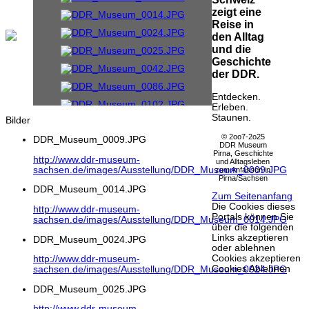
zeigt eine
Reise in
den Alltag
und die
Geschichte
der DDR.
Entdecken.
Erleben.
Staunen.
Bilder
© 2oo7-2o25
DDR_Museum_0009.JPG
DDR Museum
Pirna, Geschichte
http://www.ddr-museum-
und Alltagsleben
sachsen.de/images/Ausstellung/DDR_Museum_0009.JPG
zum Anfassen in
Pirna/Sachsen
DDR_Museum_0014.JPG
Zum Seitenanfang
Die Cookies dieses
http://www.ddr-museum-
Portals können Sie
sachsen.de/images/Ausstellung/DDR_Museum_0014.JPG
über die folgenden
Links akzeptieren
DDR_Museum_0024.JPG
oder ablehnen
Cookies akzeptieren
http://www.ddr-museum-
Cookies Ablehnen
sachsen.de/images/Ausstellung/DDR_Museum_0024.JPG
DDR_Museum_0025.JPG
http://www.ddr-museum-