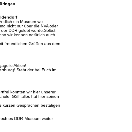
hüringen
Oldendorf
 Endlich ein Museum wo
nd nicht nur über die NVA oder
n der DDR gelebt wurde.Selbst
enn wir kennen natürlich auch
mit freundlichen Grüßen aus dem
geile Aktion!
rtburg)! Steht der bei Euch im
frei konnten wir hier unserer
hule, GST alles hat hier seinen
e kurzen Gesprächen bestätigen
 echtes DDR-Museum weiter