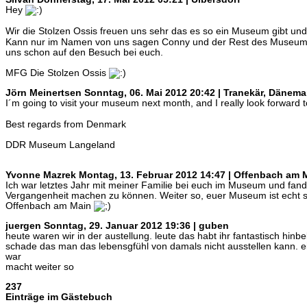
Hey
Wir die Stolzen Ossis freuen uns sehr das es so ein Museum gibt u
Kann nur im Namen von uns sagen Conny und der Rest des Museums 
uns schon auf den Besuch bei euch.
MFG Die Stolzen Ossis
Jörn Meinertsen
Sonntag, 06. Mai 2012 20:42 | Tranekär, Dänema
I´m going to visit your museum next month, and I really look forward 
Best regards from Denmark
DDR Museum Langeland
Yvonne Mazrek
Montag, 13. Februar 2012 14:47 | Offenbach am 
Ich war letztes Jahr mit meiner Familie bei euch im Museum und fand es
Vergangenheit machen zu können. Weiter so, euer Museum ist echt s
Offenbach am Main
juergen
Sonntag, 29. Januar 2012 19:36 | guben
heute waren wir in der austellung. leute das habt ihr fantastisch hi
schade das man das lebensgfühl von damals nicht ausstellen kann. eine
war
macht weiter so
237
Einträge im Gästebuch