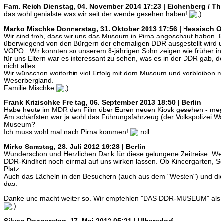
Fam. Reich
Dienstag, 04. November 2014 17:23 | Eichenberg / T
das wohl genialste was wir seit der wende gesehen haben!
Marko Mischke
Donnerstag, 31. Oktober 2013 17:56 | Hessisch 
Wir sind froh, dass wir uns das Museum in Pirna angeschaut haben.
überwiegend von den Bürgern der ehemaligen DDR ausgestellt wird u
VOPO . Wir konnten so unserem 8-jährigen Sohn zeigen wie früher i
für uns Eltern war es interessant zu sehen, was es in der DDR gab, d
nicht alles.
Wir wünschen weiterhin viel Erfolg mit dem Museum und verbleiben 
Weserbergland.
Familie Mischke
Frank Krizischke
Freitag, 06. September 2013 18:50 | Berlin
Habe heute im MDR den Film über Euren neuen Kiosk gesehen - mega
Am schärfsten war ja wohl das Führungsfahrzeug (der Volkspolizei Wa
Museum?
Ich muss wohl mal nach Pirna kommen!
Mirko
Samstag, 28. Juli 2012 19:28 | Berlin
Wunderschon und Herzlichen Dank für diese gelungene Zeitreise. Wert
DDR-Kindheit noch einmal auf uns wirken lassen. Ob Kindergarten, Sc
Platz.
Auch das Lächeln in den Besuchern (auch aus dem "Westen") und di
das.
Danke und macht weiter so. Wir empfehlen "DAS DDR-MUSEUM" als
Silvan
Donnerstag, 17. Mai 2012 05:21 | Ulbersdorf