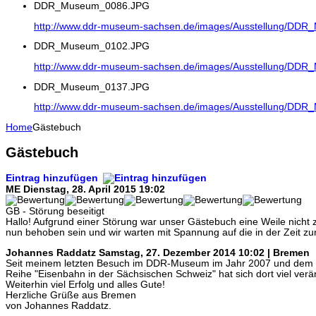
DDR_Museum_0086.JPG
http://www.ddr-museum-sachsen.de/images/Ausstellung/DD
DDR_Museum_0102.JPG
http://www.ddr-museum-sachsen.de/images/Ausstellung/DD
DDR_Museum_0137.JPG
http://www.ddr-museum-sachsen.de/images/Ausstellung/DD
Home
Gästebuch
Gästebuch
Eintrag hinzufügen
ME
Dienstag, 28. April 2015 19:02
GB - Störung beseitigt
Hallo! Aufgrund einer Störung war unser Gästebuch eine Weile nicht z
nun behoben sein und wir warten mit Spannung auf die in der Zeit zu
Johannes Raddatz
Samstag, 27. Dezember 2014 10:02 | Bremen
Seit meinem letzten Besuch im DDR-Museum im Jahr 2007 und dem B
Reihe "Eisenbahn in der Sächsischen Schweiz" hat sich dort viel ver
Weiterhin viel Erfolg und alles Gute!
Herzliche Grüße aus Bremen
von Johannes Raddatz.