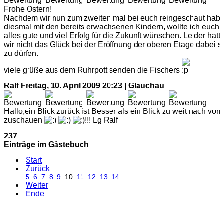
Frohe Ostern!
Nachdem wir nun zum zweiten mal bei euch reingeschaut hab
diesmal mit den bereits erwachsenen Kindern, wollte ich euch
alles gute und viel Erfolg für die Zukunft wünschen. Leider hat
wir nicht das Glück bei der Eröffnung der oberen Etage dabei 
zu dürfen.
viele grüße aus dem Ruhrpott senden die Fischers
Ralf
Freitag, 10. April 2009 20:23 | Glauchau
Hallo,ein Blick zurück ist Besser als ein Blick zu weit nach vor
zuschauen
!!! Lg Ralf
237
Einträge im Gästebuch
Start
Zurück
5
6
7
8
9
10
11
12
13
14
Weiter
Ende