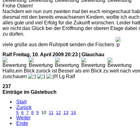
Frohe Ostern!
Nachdem wir nun zum zweiten mal bei euch reingeschaut hab
diesmal mit den bereits erwachsenen Kindern, wollte ich euch
alles gute und viel Erfolg für die Zukunft wünschen. Leider hat
wir nicht das Glück bei der Eröffnung der oberen Etage dabei 
zu dürfen.
viele grüße aus dem Ruhrpott senden die Fischers
Ralf
Freitag, 10. April 2009 20:23 | Glauchau
Hallo,ein Blick zurück ist Besser als ein Blick zu weit nach vor
zuschauen
!!! Lg Ralf
237
Einträge im Gästebuch
Start
Zurück
5
6
7
8
9
10
11
12
13
14
Weiter
Ende