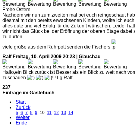
Frohe Ostern!
Nachdem wir nun zum zweiten mal bei euch reingeschaut hab
diesmal mit den bereits erwachsenen Kindern, wollte ich euch
alles gute und viel Erfolg für die Zukunft wünschen. Leider hat
wir nicht das Glück bei der Eröffnung der oberen Etage dabei 
zu dürfen.
viele grüße aus dem Ruhrpott senden die Fischers
Ralf
Freitag, 10. April 2009 20:23 | Glauchau
Hallo,ein Blick zurück ist Besser als ein Blick zu weit nach vor
zuschauen
!!! Lg Ralf
237
Einträge im Gästebuch
Start
Zurück
5
6
7
8
9
10
11
12
13
14
Weiter
Ende