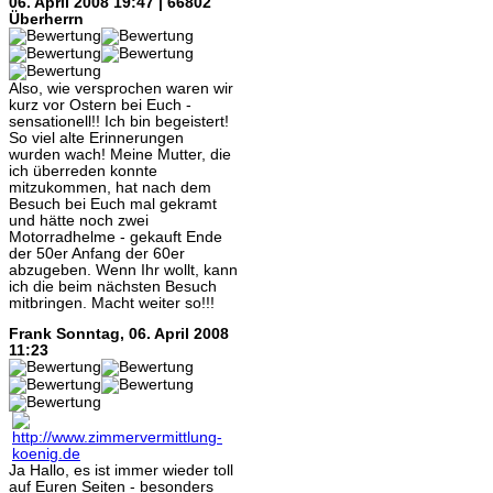
06. April 2008 19:47 | 66802
Überherrn
Also, wie versprochen waren wir
kurz vor Ostern bei Euch -
sensationell!! Ich bin begeistert!
So viel alte Erinnerungen
wurden wach! Meine Mutter, die
ich überreden konnte
mitzukommen, hat nach dem
Besuch bei Euch mal gekramt
und hätte noch zwei
Motorradhelme - gekauft Ende
der 50er Anfang der 60er
abzugeben. Wenn Ihr wollt, kann
ich die beim nächsten Besuch
mitbringen. Macht weiter so!!!
Frank
Sonntag, 06. April 2008
11:23
Ja Hallo, es ist immer wieder toll
auf Euren Seiten - besonders