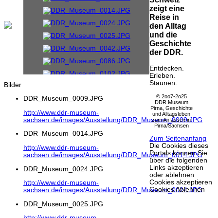
zeigt eine
Reise in
den Alltag
und die
Geschichte
der DDR.
Entdecken.
Erleben.
Staunen.
Bilder
© 2oo7-2o25
DDR_Museum_0009.JPG
DDR Museum
Pirna, Geschichte
http://www.ddr-museum-
und Alltagsleben
sachsen.de/images/Ausstellung/DDR_Museum_0009.JPG
zum Anfassen in
Pirna/Sachsen
DDR_Museum_0014.JPG
Zum Seitenanfang
Die Cookies dieses
http://www.ddr-museum-
Portals können Sie
sachsen.de/images/Ausstellung/DDR_Museum_0014.JPG
über die folgenden
Links akzeptieren
DDR_Museum_0024.JPG
oder ablehnen
Cookies akzeptieren
http://www.ddr-museum-
Cookies Ablehnen
sachsen.de/images/Ausstellung/DDR_Museum_0024.JPG
DDR_Museum_0025.JPG
http://www.ddr-museum-