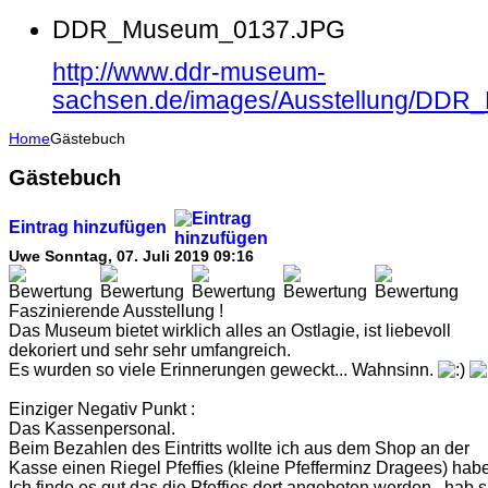
DDR_Museum_0137.JPG
http://www.ddr-museum-
sachsen.de/images/Ausstellung/DD
Home
Gästebuch
Gästebuch
Eintrag hinzufügen
Uwe
Sonntag, 07. Juli 2019 09:16
Faszinierende Ausstellung !
Das Museum bietet wirklich alles an Ostlagie, ist liebevoll
dekoriert und sehr sehr umfangreich.
Es wurden so viele Erinnerungen geweckt... Wahnsinn.
Einziger Negativ Punkt :
Das Kassenpersonal.
Beim Bezahlen des Eintritts wollte ich aus dem Shop an der
Kasse einen Riegel Pfeffies (kleine Pfefferminz Dragees) hab
Ich finde es gut das die Pfeffies dort angeboten werden...hab s