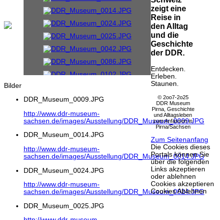
zeigt eine
Reise in
den Alltag
und die
Geschichte
der DDR.
Entdecken.
Erleben.
Staunen.
Bilder
© 2oo7-2o25
DDR_Museum_0009.JPG
DDR Museum
Pirna, Geschichte
http://www.ddr-museum-
und Alltagsleben
sachsen.de/images/Ausstellung/DDR_Museum_0009.JPG
zum Anfassen in
Pirna/Sachsen
DDR_Museum_0014.JPG
Zum Seitenanfang
Die Cookies dieses
http://www.ddr-museum-
Portals können Sie
sachsen.de/images/Ausstellung/DDR_Museum_0014.JPG
über die folgenden
Links akzeptieren
DDR_Museum_0024.JPG
oder ablehnen
Cookies akzeptieren
http://www.ddr-museum-
Cookies Ablehnen
sachsen.de/images/Ausstellung/DDR_Museum_0024.JPG
DDR_Museum_0025.JPG
http://www.ddr-museum-