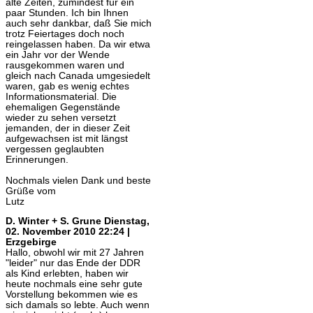
alte Zeiten, zumindest für ein
paar Stunden. Ich bin Ihnen
auch sehr dankbar, daß Sie mich
trotz Feiertages doch noch
reingelassen haben. Da wir etwa
ein Jahr vor der Wende
rausgekommen waren und
gleich nach Canada umgesiedelt
waren, gab es wenig echtes
Informationsmaterial. Die
ehemaligen Gegenstände
wieder zu sehen versetzt
jemanden, der in dieser Zeit
aufgewachsen ist mit längst
vergessen geglaubten
Erinnerungen.
Nochmals vielen Dank und beste
Grüße vom
Lutz
D. Winter + S. Grune
Dienstag,
02. November 2010 22:24 |
Erzgebirge
Hallo, obwohl wir mit 27 Jahren
"leider" nur das Ende der DDR
als Kind erlebten, haben wir
heute nochmals eine sehr gute
Vorstellung bekommen wie es
sich damals so lebte. Auch wenn