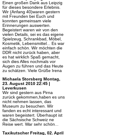
Einen großen Dank aus Leipzig
für dieses besondere Erlebnis.
Wir (Anfang 40)waren gestern
mit Freunden bei Euch und
konnten gemeinsam viele
Erinnerungen auswerten.
Begeistert waren wir von den
vielen Details, sei es das eigene
Spielzeug, Schrankbad, Möbel,
Kosmetik, Lebensmittel... Es war
einfach schön. Wir möchten die
DDR nicht zurück haben, aber
es hat wirklich Spaß gemacht,
sich dies Alles nochmals vor
Augen zu führen und das Heute
zu schätzen. Viele Grüße Irena
Michaela Storsberg
Montag,
23. August 2010 22:45 |
Leverkusen
Wir sind gestern aus Pirna
zurück gekommen,haben es uns
nicht nehmen lassen, das
Museum zu besuchen. Wir
fanden es echt interessant und
waren begeistert. Überhaupt ist
die Sächsische Schweiz ne
Reise wert. War sehr schön...
Taxikutscher
Freitag, 02. April