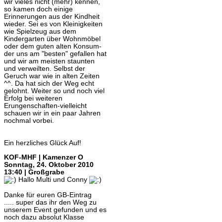
wir vieles nicht (mehr) kennen,
so kamen doch einige
Erinnerungen aus der Kindheit
wieder. Sei es von Kleinigkeiten
wie Spielzeug aus dem
Kindergarten über Wohnmöbel
oder dem guten alten Konsum-
der uns am "besten" gefallen hat
und wir am meisten staunten
und verweilten. Selbst der
Geruch war wie in alten Zeiten
^^. Da hat sich der Weg echt
gelohnt. Weiter so und noch viel
Erfolg bei weiteren
Erungenschaften-vielleicht
schauen wir in ein paar Jahren
nochmal vorbei.
Ein herzliches Glück Auf!
KOF-MHF | Kamenzer O
Sonntag, 24. Oktober 2010
13:40 | Großgrabe
Hallo Multi und Conny
Danke für euren GB-Eintrag
..... super das ihr den Weg zu
unserem Event gefunden und es
noch dazu absolut Klasse