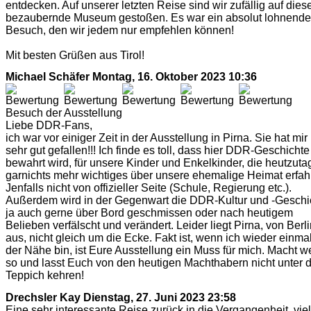
entdecken. Auf unserer letzten Reise sind wir zufällig auf dies
bezaubernde Museum gestoßen. Es war ein absolut lohnende
Besuch, den wir jedem nur empfehlen können!
Mit besten Grüßen aus Tirol!
Michael Schäfer
Montag, 16. Oktober 2023 10:36
Besuch der Ausstellung
Liebe DDR-Fans,
ich war vor einiger Zeit in der Ausstellung in Pirna. Sie hat mir
sehr gut gefallen!!! Ich finde es toll, dass hier DDR-Geschichte
bewahrt wird, für unsere Kinder und Enkelkinder, die heutzuta
garnichts mehr wichtiges über unsere ehemalige Heimat erfah
Jenfalls nicht von offizieller Seite (Schule, Regierung etc.).
Außerdem wird in der Gegenwart die DDR-Kultur und -Geschi
ja auch gerne über Bord geschmissen oder nach heutigem
Belieben verfälscht und verändert. Leider liegt Pirna, von Berl
aus, nicht gleich um die Ecke. Fakt ist, wenn ich wieder einmal
der Nähe bin, ist Eure Ausstellung ein Muss für mich. Macht we
so und lasst Euch von den heutigen Machthabern nicht unter 
Teppich kehren!
Drechsler Kay
Dienstag, 27. Juni 2023 23:58
Eine sehr interessante Reise zurück in die Vergangenheit, vie