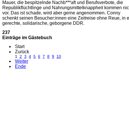
Mauer, die bespitzelnde Nachb***aft und Berufsverbote, die
Republikflüchtlinge und Nahrungsmittelknappheit kommen nic
vor. Das ist schade, wird aber gerne angenommen. Conny
schenkt seinen Besucher:innen eine Zeitreise ohne Reue, in 
gerechte, solidarische, geborgene DDR.
237
Einträge im Gästebuch
Start
Zurück
1
2
3
4
5
6
7
8
9
10
Weiter
Ende