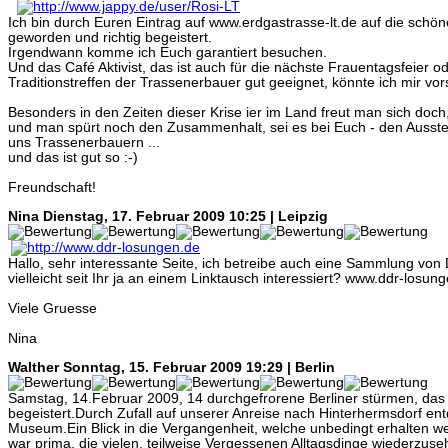
Ich bin durch Euren Eintrag auf www.erdgastrasse-lt.de auf die schö
geworden und richtig begeistert.
Irgendwann komme ich Euch garantiert besuchen.
Und das Café Aktivist, das ist auch für die nächste Frauentagsfeier o
Traditionstreffen der Trassenerbauer gut geeignet, könnte ich mir vors
Besonders in den Zeiten dieser Krise ier im Land freut man sich doch,
und man spürt noch den Zusammenhalt, sei es bei Euch - den Ausstell
uns Trassenerbauern ...
und das ist gut so :-)
Freundschaft!
Nina
Dienstag, 17. Februar 2009 10:25 | Leipzig
Hallo, sehr interessante Seite, ich betreibe auch eine Sammlung vo
vielleicht seit Ihr ja an einem Linktausch interessiert? www.ddr-losun
Viele Gruesse
Nina
Walther
Sonntag, 15. Februar 2009 19:29 | Berlin
Samstag, 14.Februar 2009, 14 durchgefrorene Berliner stürmen, da
begeistert.Durch Zufall auf unserer Anreise nach Hinterhermsdorf en
Museum.Ein Blick in die Vergangenheit, welche unbedingt erhalten wer
war prima, die vielen, teilweise Vergessenen Alltagsdinge wiederzuse