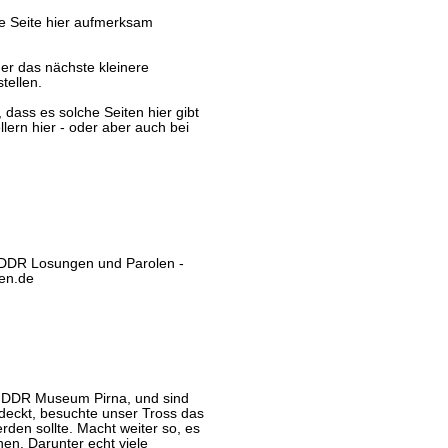
ne Seite hier aufmerksam
der das nächste kleinere
tellen.
 dass es solche Seiten hier gibt
ern hier - oder aber auch bei
n DDR Losungen und Parolen -
gen.de
s DDR Museum Pirna, und sind
tdeckt, besuchte unser Tross das
den sollte. Macht weiter so, es
hen. Darunter echt viele