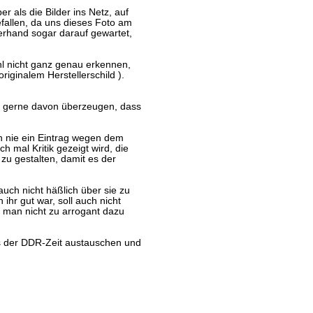
r als die Bilder ins Netz, auf
fallen, da uns dieses Foto am
zerhand sogar darauf gewartet,
hl nicht ganz genau erkennen,
riginalem Herstellerschild ).
 gerne davon überzeugen, dass
h nie ein Eintrag wegen dem
 mal Kritik gezeigt wird, die
 zu gestalten, damit es der
uch nicht häßlich über sie zu
 ihr gut war, soll auch nicht
n man nicht zu arrogant dazu
s der DDR-Zeit austauschen und