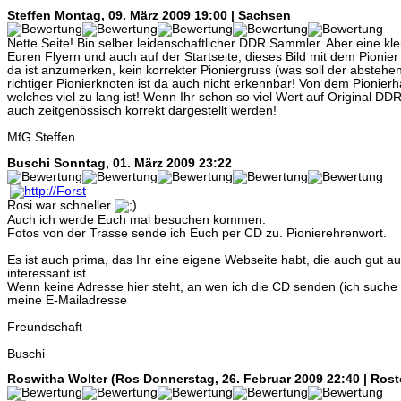
Steffen
Montag, 09. März 2009 19:00 | Sachsen
Nette Seite! Bin selber leidenschaftlicher DDR Sammler. Aber eine klei
Euren Flyern und auch auf der Startseite, dieses Bild mit dem Pionier
da ist anzumerken, kein korrekter Pioniergruss (was soll der abste
richtiger Pionierknoten ist da auch nicht erkennbar! Von dem Pionier
welches viel zu lang ist! Wenn Ihr schon so viel Wert auf Original DDR
auch zeitgenössisch korrekt dargestellt werden!
MfG Steffen
Buschi
Sonntag, 01. März 2009 23:22
Rosi war schneller
Auch ich werde Euch mal besuchen kommen.
Fotos von der Trasse sende ich Euch per CD zu. Pionierehrenwort.
Es ist auch prima, das Ihr eine eigene Webseite habt, die auch gut au
interessant ist.
Wenn keine Adresse hier steht, an wen ich die CD senden (ich suche
meine E-Mailadresse
Freundschaft
Buschi
Roswitha Wolter (Ros
Donnerstag, 26. Februar 2009 22:40 | Rost