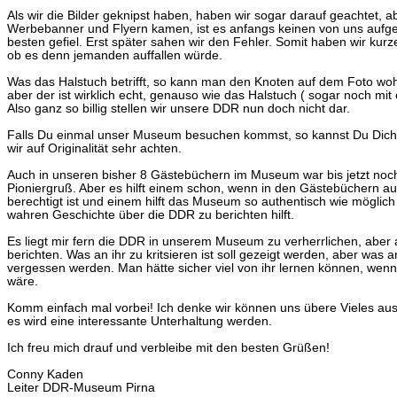
Als wir die Bilder geknipst haben, haben wir sogar darauf geachtet, abe
Werbebanner und Flyern kamen, ist es anfangs keinen von uns aufge
besten gefiel. Erst später sahen wir den Fehler. Somit haben wir kur
ob es denn jemanden auffallen würde.
Was das Halstuch betrifft, so kann man den Knoten auf dem Foto wo
aber der ist wirklich echt, genauso wie das Halstuch ( sogar noch mit o
Also ganz so billig stellen wir unsere DDR nun doch nicht dar.
Falls Du einmal unser Museum besuchen kommst, so kannst Du Dich
wir auf Originalität sehr achten.
Auch in unseren bisher 8 Gästebüchern im Museum war bis jetzt noc
Pioniergruß. Aber es hilft einem schon, wenn in den Gästebüchern auch
berechtigt ist und einem hilft das Museum so authentisch wie möglich
wahren Geschichte über die DDR zu berichten hilft.
Es liegt mir fern die DDR in unserem Museum zu verherrlichen, aber a
berichten. Was an ihr zu kritsieren ist soll gezeigt werden, aber was an
vergessen werden. Man hätte sicher viel von ihr lernen können, wen
wäre.
Komm einfach mal vorbei! Ich denke wir können uns übere Vieles au
es wird eine interessante Unterhaltung werden.
Ich freu mich drauf und verbleibe mit den besten Grüßen!
Conny Kaden
Leiter DDR-Museum Pirna