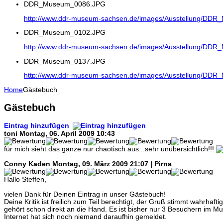
DDR_Museum_0086.JPG
http://www.ddr-museum-sachsen.de/images/Ausstellung/DD
DDR_Museum_0102.JPG
http://www.ddr-museum-sachsen.de/images/Ausstellung/DD
DDR_Museum_0137.JPG
http://www.ddr-museum-sachsen.de/images/Ausstellung/DD
Home
Gästebuch
Gästebuch
Eintrag hinzufügen
toni
Montag, 06. April 2009 10:43
für mich sieht das ganze nur chaotisch aus...sehr unübersichtlich!!!
Conny Kaden
Montag, 09. März 2009 21:07 | Pirna
Hallo Steffen,
vielen Dank für Deinen Eintrag in unser Gästebuch!
Deine Kritik ist freilich zum Teil berechtigt, der Gruß stimmt wahrhaf
gehört schon direkt an die Hand. Es ist bisher nur 3 Besuchern im M
Internet hat sich noch niemand daraufhin gemeldet.