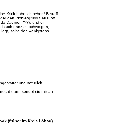
ne Kritik habe ich schon! Betreff
 der den Pioniergruss \"ausübt\",
hende Daumen???), und ein
halstuch ganz zu schweigen,
 legt, sollte das wenigstens
sgestattet und natürlich
 noch) dann sendet sie mir an
ock (früher im Kreis Löbau)