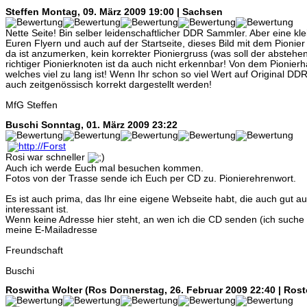
Steffen
Montag, 09. März 2009 19:00 | Sachsen
Nette Seite! Bin selber leidenschaftlicher DDR Sammler. Aber eine klei
Euren Flyern und auch auf der Startseite, dieses Bild mit dem Pionier
da ist anzumerken, kein korrekter Pioniergruss (was soll der abste
richtiger Pionierknoten ist da auch nicht erkennbar! Von dem Pionier
welches viel zu lang ist! Wenn Ihr schon so viel Wert auf Original DDR
auch zeitgenössisch korrekt dargestellt werden!
MfG Steffen
Buschi
Sonntag, 01. März 2009 23:22
Rosi war schneller
Auch ich werde Euch mal besuchen kommen.
Fotos von der Trasse sende ich Euch per CD zu. Pionierehrenwort.
Es ist auch prima, das Ihr eine eigene Webseite habt, die auch gut au
interessant ist.
Wenn keine Adresse hier steht, an wen ich die CD senden (ich suche
meine E-Mailadresse
Freundschaft
Buschi
Roswitha Wolter (Ros
Donnerstag, 26. Februar 2009 22:40 | Rost