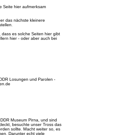
ne Seite hier aufmerksam
der das nächste kleinere
tellen.
 dass es solche Seiten hier gibt
ern hier - oder aber auch bei
n DDR Losungen und Parolen -
gen.de
s DDR Museum Pirna, und sind
tdeckt, besuchte unser Tross das
den sollte. Macht weiter so, es
hen. Darunter echt viele