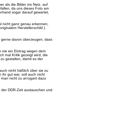
r als die Bilder ins Netz, auf
fallen, da uns dieses Foto am
zerhand sogar darauf gewartet,
hl nicht ganz genau erkennen,
riginalem Herstellerschild ).
 gerne davon überzeugen, dass
h nie ein Eintrag wegen dem
 mal Kritik gezeigt wird, die
 zu gestalten, damit es der
uch nicht häßlich über sie zu
 ihr gut war, soll auch nicht
n man nicht zu arrogant dazu
s der DDR-Zeit austauschen und