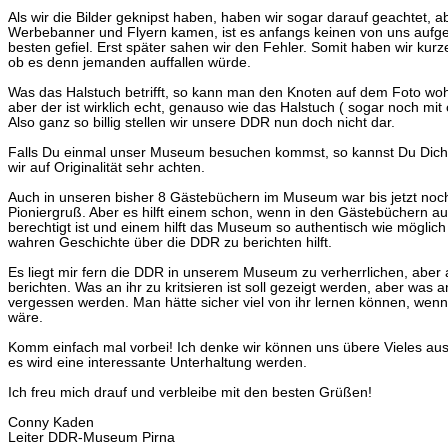
Als wir die Bilder geknipst haben, haben wir sogar darauf geachtet, abe
Werbebanner und Flyern kamen, ist es anfangs keinen von uns aufge
besten gefiel. Erst später sahen wir den Fehler. Somit haben wir kur
ob es denn jemanden auffallen würde.
Was das Halstuch betrifft, so kann man den Knoten auf dem Foto wo
aber der ist wirklich echt, genauso wie das Halstuch ( sogar noch mit o
Also ganz so billig stellen wir unsere DDR nun doch nicht dar.
Falls Du einmal unser Museum besuchen kommst, so kannst Du Dich
wir auf Originalität sehr achten.
Auch in unseren bisher 8 Gästebüchern im Museum war bis jetzt noc
Pioniergruß. Aber es hilft einem schon, wenn in den Gästebüchern auch
berechtigt ist und einem hilft das Museum so authentisch wie möglich
wahren Geschichte über die DDR zu berichten hilft.
Es liegt mir fern die DDR in unserem Museum zu verherrlichen, aber a
berichten. Was an ihr zu kritsieren ist soll gezeigt werden, aber was an
vergessen werden. Man hätte sicher viel von ihr lernen können, wen
wäre.
Komm einfach mal vorbei! Ich denke wir können uns übere Vieles au
es wird eine interessante Unterhaltung werden.
Ich freu mich drauf und verbleibe mit den besten Grüßen!
Conny Kaden
Leiter DDR-Museum Pirna