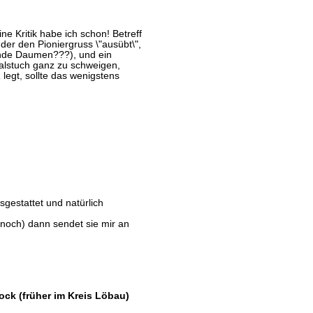
ne Kritik habe ich schon! Betreff
 der den Pioniergruss \"ausübt\",
hende Daumen???), und ein
halstuch ganz zu schweigen,
 legt, sollte das wenigstens
sgestattet und natürlich
 noch) dann sendet sie mir an
ock (früher im Kreis Löbau)