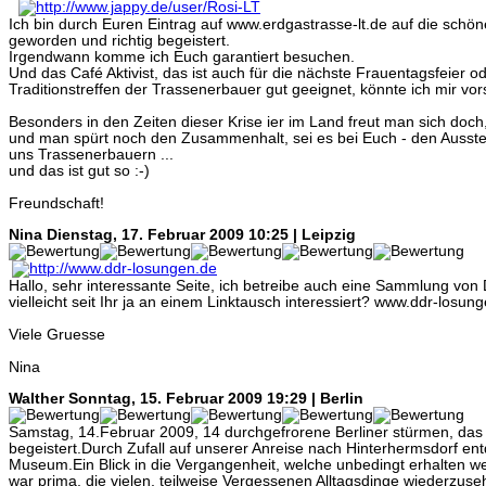
Ich bin durch Euren Eintrag auf www.erdgastrasse-lt.de auf die schö
geworden und richtig begeistert.
Irgendwann komme ich Euch garantiert besuchen.
Und das Café Aktivist, das ist auch für die nächste Frauentagsfeier o
Traditionstreffen der Trassenerbauer gut geeignet, könnte ich mir vors
Besonders in den Zeiten dieser Krise ier im Land freut man sich doch,
und man spürt noch den Zusammenhalt, sei es bei Euch - den Ausstell
uns Trassenerbauern ...
und das ist gut so :-)
Freundschaft!
Nina
Dienstag, 17. Februar 2009 10:25 | Leipzig
Hallo, sehr interessante Seite, ich betreibe auch eine Sammlung vo
vielleicht seit Ihr ja an einem Linktausch interessiert? www.ddr-losun
Viele Gruesse
Nina
Walther
Sonntag, 15. Februar 2009 19:29 | Berlin
Samstag, 14.Februar 2009, 14 durchgefrorene Berliner stürmen, da
begeistert.Durch Zufall auf unserer Anreise nach Hinterhermsdorf en
Museum.Ein Blick in die Vergangenheit, welche unbedingt erhalten wer
war prima, die vielen, teilweise Vergessenen Alltagsdinge wiederzuse