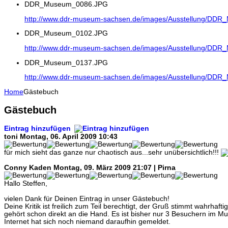
DDR_Museum_0086.JPG
http://www.ddr-museum-sachsen.de/images/Ausstellung/DD
DDR_Museum_0102.JPG
http://www.ddr-museum-sachsen.de/images/Ausstellung/DD
DDR_Museum_0137.JPG
http://www.ddr-museum-sachsen.de/images/Ausstellung/DD
Home
Gästebuch
Gästebuch
Eintrag hinzufügen
toni
Montag, 06. April 2009 10:43
für mich sieht das ganze nur chaotisch aus...sehr unübersichtlich!!!
Conny Kaden
Montag, 09. März 2009 21:07 | Pirna
Hallo Steffen,
vielen Dank für Deinen Eintrag in unser Gästebuch!
Deine Kritik ist freilich zum Teil berechtigt, der Gruß stimmt wahrhaf
gehört schon direkt an die Hand. Es ist bisher nur 3 Besuchern im M
Internet hat sich noch niemand daraufhin gemeldet.