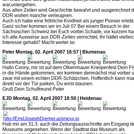
war,untergehen.
Aus allen Zeiten wird Geschichte bewahrt und ausgerechnet d
DDR wollen manche verleugnen.
Auch ich habe eine fröhliche Kindheit als junger Pionier erlebt
Ganz sicher kommen wir im Juli 07 Bei einem Besuch in der
Sächsischen Schweiz bei Euch vorbei.Schade, vor kurzem h
ich alle Ausweise aus DDR-Zeiten vernichtet, Ihr hättet vielleic
Interesse gehabt? Macht weiter so
Peter
Montag, 02. April 2007 16:57 | Blumenau
Hallo Conny, mir ist auf dem Olbernhauer Kneipenfest Dein Fl
in die Hände gekommen, wir kommen demnächst mal vorbei 
zwar mit einem echten DDR-Schätzchen. Hoffentlich kann ma
direkt vor der Tür parken, Du wirst staunen.
Gruß Dein Schulfreund Peter
EJD
Montag, 02. April 2007 16:50 | Heidenau
Hab mir am 31.3. auch die Zeitungsausschnitte am Eingang d
Museums angesehen. Wenn der Stadtrat das Museum als