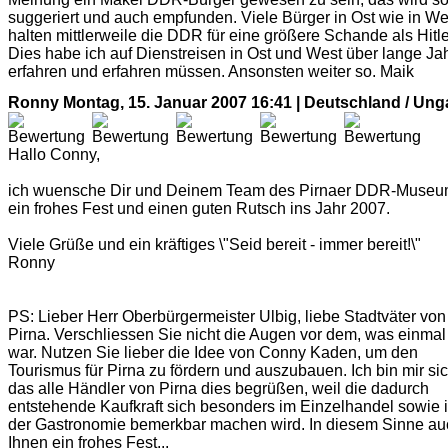
suggeriert und auch empfunden. Viele Bürger in Ost wie in We
halten mittlerweile die DDR für eine größere Schande als Hitle
Dies habe ich auf Dienstreisen in Ost und West über lange Ja
erfahren und erfahren müssen. Ansonsten weiter so. Maik
Ronny
Montag, 15. Januar 2007 16:41 | Deutschland / Ung
Hallo Conny,
ich wuensche Dir und Deinem Team des Pirnaer DDR-Muse
ein frohes Fest und einen guten Rutsch ins Jahr 2007.
Viele Grüße und ein kräftiges \"Seid bereit - immer bereit!\"
Ronny
PS: Lieber Herr Oberbürgermeister Ulbig, liebe Stadtväter von
Pirna. Verschliessen Sie nicht die Augen vor dem, was einmal
war. Nutzen Sie lieber die Idee von Conny Kaden, um den
Tourismus für Pirna zu fördern und auszubauen. Ich bin mir sic
das alle Händler von Pirna dies begrüßen, weil die dadurch
entstehende Kaufkraft sich besonders im Einzelhandel sowie 
der Gastronomie bemerkbar machen wird. In diesem Sinne au
Ihnen ein frohes Fest...