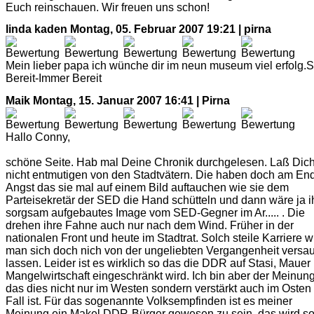
Euch reinschauen. Wir freuen uns schon!
linda kaden
Montag, 05. Februar 2007 19:21 | pirna
Mein lieber papa ich wünche dir im neun museum viel erfolg.S
Bereit-Immer Bereit
Maik
Montag, 15. Januar 2007 16:41 | Pirna
Hallo Conny,
schöne Seite. Hab mal Deine Chronik durchgelesen. Laß Dic
nicht entmutigen von den Stadtvätern. Die haben doch am En
Angst das sie mal auf einem Bild auftauchen wie sie dem
Parteisekretär der SED die Hand schütteln und dann wäre ja i
sorgsam aufgebautes Image vom SED-Gegner im Ar..... . Die
drehen ihre Fahne auch nur nach dem Wind. Früher in der
nationalen Front und heute im Stadtrat. Solch steile Karriere wi
man sich doch nich von der ungeliebten Vergangenheit versa
lassen. Leider ist es wirklich so das die DDR auf Stasi, Mauer
Mangelwirtschaft eingeschränkt wird. Ich bin aber der Meinun
das dies nicht nur im Westen sondern verstärkt auch im Osten
Fall ist. Für das sogenannte Volksempfinden ist es meiner
Meinung ein Makel DDR-Bürger gewesen zu sein, das wird s