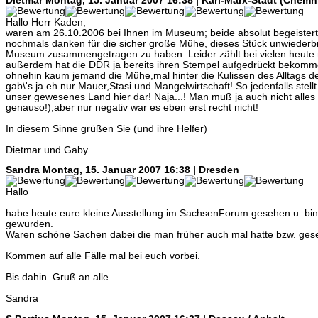
Dietmar
Montag, 15. Januar 2007 16:38 | Karl-Marx-Stadt (Chemni
Hallo Herr Kaden,
waren am 26.10.2006 bei Ihnen im Museum; beide absolut begeistert
nochmals danken für die sicher große Mühe, dieses Stück unwiederb
Museum zusammengetragen zu haben. Leider zählt bei vielen heute nu
außerdem hat die DDR ja bereits ihren Stempel aufgedrückt bekomm
ohnehin kaum jemand die Mühe,mal hinter die Kulissen des Alltags 
gab\'s ja eh nur Mauer,Stasi und Mangelwirtschaft! So jedenfalls stellt
unser gewesenes Land hier dar! Naja...! Man muß ja auch nicht alles
genauso!),aber nur negativ war es eben erst recht nicht!
In diesem Sinne grüßen Sie (und ihre Helfer)
Dietmar und Gaby
Sandra
Montag, 15. Januar 2007 16:38 | Dresden
Hallo
habe heute eure kleine Ausstellung im SachsenForum gesehen u. bi
gewurden.
Waren schöne Sachen dabei die man früher auch mal hatte bzw. ges
Kommen auf alle Fälle mal bei euch vorbei.
Bis dahin. Gruß an alle
Sandra