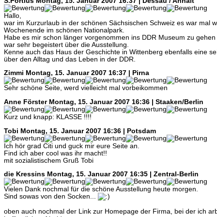
S.Portius
Montag, 15. Januar 2007 16:37 | Dessau / Anhalt
Hallo,
war im Kurzurlaub in der schönen Sächsischen Schweiz es war mal w
Wochenende im schönen Nationalpark.
Habe es mir schon länger vorgenommen ins DDR Museum zu gehen 
war sehr begeistert über die Ausstellung.
Kenne auch das Haus der Geschichte in Wittenberg ebenfalls eine s
über den Alltag und das Leben in der DDR.
Zimmi
Montag, 15. Januar 2007 16:37 | Pirna
Sehr schöne Seite, werd vielleicht mal vorbeikommen
Anne Förster
Montag, 15. Januar 2007 16:36 | Staaken/Berlin
Kurz und knapp: KLASSE !!!!
Tobi
Montag, 15. Januar 2007 16:36 | Potsdam
Ich hör grad Citi und guck mir eure Seite an.
Find ich aber cool was ihr macht!!
mit sozialistischem Gruß Tobi
die Kressins
Montag, 15. Januar 2007 16:35 | Zentral-Berlin
Vielen Dank nochmal für die schöne Ausstellung heute morgen.
Sind sowas von den Socken...
oben auch nochmal der Link zur Homepage der Firma, bei der ich arb