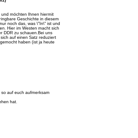
tz)
 und möchten Ihnen hiermit
ringbare Geschichte in diesem
r noch das, was \"In\" ist und
en. Hier im Westen macht sich
der DDR zu schauen.Bei uns
 sich auf einen Satz reduziert
 gemocht haben (ist ja heute
n so auf euch aufmerksam
ehen hat.