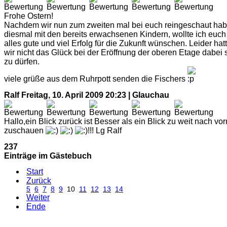
Frohe Ostern!
Nachdem wir nun zum zweiten mal bei euch reingeschaut hab
diesmal mit den bereits erwachsenen Kindern, wollte ich euch
alles gute und viel Erfolg für die Zukunft wünschen. Leider hat
wir nicht das Glück bei der Eröffnung der oberen Etage dabei 
zu dürfen.
viele grüße aus dem Ruhrpott senden die Fischers
Ralf
Freitag, 10. April 2009 20:23 | Glauchau
Hallo,ein Blick zurück ist Besser als ein Blick zu weit nach vor
zuschauen
!!! Lg Ralf
237
Einträge im Gästebuch
Start
Zurück
5
6
7
8
9
10
11
12
13
14
Weiter
Ende