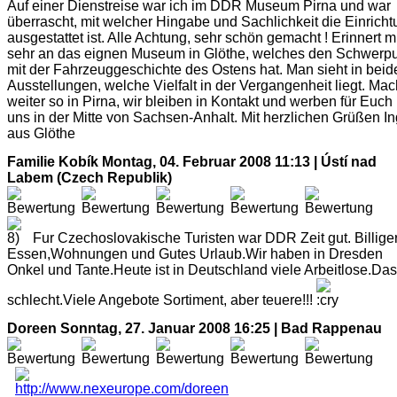
Auf einer Dienstreise war ich im DDR Museum Pirna und war
überrascht, mit welcher Hingabe und Sachlichkeit die Einrich
ausgestattet ist. Alle Achtung, sehr schön gemacht ! Erinnert m
sehr an das eignen Museum in Glöthe, welches den Schwerp
mit der Fahrzeuggeschichte des Ostens hat. Man sieht in beid
Ausstellungen, welche Vielfalt in der Vergangenheit liegt. Mac
weiter so in Pirna, wir bleiben in Kontakt und werben für Euch
uns in der Mitte von Sachsen-Anhalt. Mit herzlichen Grüßen I
aus Glöthe
Familie Kobík
Montag, 04. Februar 2008 11:13 | Ústí nad
Labem (Czech Republik)
Fur Czechoslovakische Turisten war DDR Zeit gut. Billige
Essen,Wohnungen und Gutes Urlaub.Wir haben in Dresden
Onkel und Tante.Heute ist in Deutschland viele Arbeitlose.Das 
schlecht.Viele Angebote Sortiment, aber teuere!!!
Doreen
Sonntag, 27. Januar 2008 16:25 | Bad Rappenau