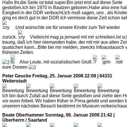
Hallo Ihr,die Seite ist total super.Bin jetzt erst auf diese Seite
gestoßen.Ich bin 1970 in Bautzen geboren.Habe also eine ha
Ewigkeit in der DDR verbracht.Ich muß sagen, uns , als Kinder
ging es doch gut in der DDR.Ich vermisse diese Zeit schon se
.Und wünschte sie für unsere Kinder zum Teil wieder
zurück.
Vielleicht mag ja jemand mit mir schreiben.Ist s
traurig, daß ich hier niemanden habe, der mit mir aus alten Ze
quatschen kann...Bitte bei mir melden, zwecks Infoaustausch 
früheren Zeiten.
Also Leute, mit sozialistischen Gruß
eure Doreen
Peter Geucke
Freitag, 25. Januar 2008 22:08 | 64331
Weiterstadt
Ich bin durch Zufall auf diese Seite gestoßen und ziehe den H
vor eurer Arbeit. Wir haben früher in Pirna gelebt und werden 
unserem nächsten Besuch bestimmt im Museum vorbeischaue
Beate Oberhammer
Sonntag, 06. Januar 2008 21:42 |
Überherrn / Saarland