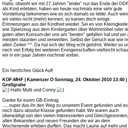
Hallo, obwohl wir mit 27 Jahren "leider" nur das Ende der DD
als Kind erlebten, haben wir heute nochmals eine sehr gute
Vorstellung bekommen wie es sich damals so lebte. Auch we
wir vieles nicht (mehr) kennen, so kamen doch einige
Erinnerungen aus der Kindheit wieder. Sei es von Kleinigkeit
wie Spielzeug aus dem Kindergarten über Wohnmöbel oder 
guten alten Konsum-der uns am "besten" gefallen hat und wir
meisten staunten und verweilten. Selbst der Geruch war wie i
alten Zeiten ^^. Da hat sich der Weg echt gelohnt. Weiter so u
noch viel Erfolg bei weiteren Erungenschaften-vielleicht scha
wir in ein paar Jahren nochmal vorbei.
Ein herzliches Glück Auf!
KOF-MHF | Kamenzer O
Sonntag, 24. Oktober 2010 13:40 |
Großgrabe
Hallo Multi und Conny
Danke für euren GB-Eintrag
..... super das ihr den Weg zu unserem Event gefunden und es
noch dazu absolut Klasse gefunden habt. Wir waren auch
überwältigt von den vielen Interessierten und Gleichgesinnten
alten Bekannten und neuen Freunden die wir an dem
Wochenende erleben durften. Das macht Laune auf mehr und 