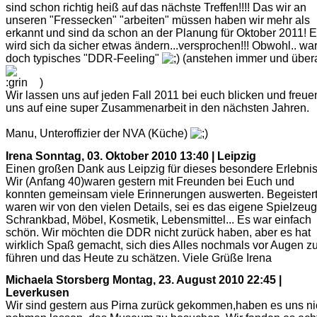
sind schon richtig heiß auf das nächste Treffen!!!! Das wir an
unseren "Fressecken" "arbeiten" müssen haben wir mehr als
erkannt und sind da schon an der Planung für Oktober 2011! 
wird sich da sicher etwas ändern...versprochen!!! Obwohl.. wa
doch typisches "DDR-Feeling"
(anstehen immer und übera
)
Wir lassen uns auf jeden Fall 2011 bei euch blicken und freue
uns auf eine super Zusammenarbeit in den nächsten Jahren.
Manu, Unteroffizier der NVA (Küche)
Irena
Sonntag, 03. Oktober 2010 13:40 | Leipzig
Einen großen Dank aus Leipzig für dieses besondere Erlebnis
Wir (Anfang 40)waren gestern mit Freunden bei Euch und
konnten gemeinsam viele Erinnerungen auswerten. Begeister
waren wir von den vielen Details, sei es das eigene Spielzeug
Schrankbad, Möbel, Kosmetik, Lebensmittel... Es war einfach
schön. Wir möchten die DDR nicht zurück haben, aber es hat
wirklich Spaß gemacht, sich dies Alles nochmals vor Augen z
führen und das Heute zu schätzen. Viele Grüße Irena
Michaela Storsberg
Montag, 23. August 2010 22:45 |
Leverkusen
Wir sind gestern aus Pirna zurück gekommen,haben es uns ni