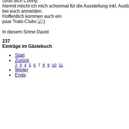
Grüß dich Conny,
hiermit möcht ich mich schonmal für die Ausstellung inkl. Ausf
bei euch anmelden.
Hoffentlich kommen auch ein
paar Trabi-Clubs
In diesem Sinne David
237
Einträge im Gästebuch
Start
Zurück
2
3
4
5
6
7
8
9
10
11
Weiter
Ende