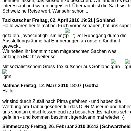
nehmen lassen, das Museum zu besuchen. Wir fanden es ech
interessant und waren begeistert. Überhaupt ist die Sächsisch
Schweiz ne Reise wert. War sehr schön...
Taxikutscher
Freitag, 02. April 2010 19:51 | Sohland
Hallo waren heute mal bei Euch vorbeischauen, hat uns super
gefallen. javascript:gb_smilie('
')Der Rundgang durch die
Ausstellungsräume hat Erinnerungen an unsere Kindheit
geweckt.
Wir hoffen Ihr könnt mit den mitgebrachten Sachen was
anfangen.Macht weiter so.
Mit sozialistischem Gruss Taxikutscher aus Sohland
Mathias
Freitag, 12. März 2010 18:07 | Gotha
Hallo,
wir sind durch Zufall nach Pirna gefahren - und haben die
Werbung am Trabbi gesehen für das DDR Museum,und habe
uns spontan entschlossen euch zu besuchen.Es hat uns sehr 
gefallen - und kommen bestimmt irgendwann mal wieder :-)
Simmecrazy
Freitag, 26. Februar 2010 06:43 | Schwarzhei