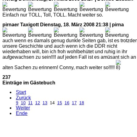
Einfach nur TOLL, Toll, TOLL. Macht weiter so.
pirnaer Taxigott
Dienstag, 18. März 2008 21:38 | pirna
auch wenn es damals genug dunkle Seiten gab, ist es trotzde
unsere Geschichte und auch wenn ich die DDR nicht
wiederhaben will, bin ich froh wohlbehütet und ruhig in ihr
aufgewachsen zu sein!!!! auf jeden Fall ist es amüsant sich an
alten Sachen zu erinnern! Conny, mach weiter so!!!!!
237
Einträge im Gästebuch
Start
Zurück
9
10
11
12
13
14
15
16
17
18
Weiter
Ende