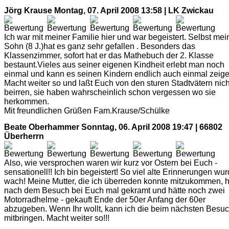
Jörg Krause
Montag, 07. April 2008 13:58 | LK Zwickau
Ich war mit meiner Familie hier und war begeistert. Selbst mei
Sohn (8 J.)hat es ganz sehr gefallen . Besonders das
Klassenzimmer, sofort hat er das Mathebuch der 2. Klasse
bestaunt.Vieles aus seiner eigenen Kindheit erlebt man noch
einmal und kann es seinen Kindern endlich auch einmal zeige
Macht weiter so und laßt Euch von den sturen Stadtvätern nich
beirren, sie haben wahrscheinlich schon vergessen wo sie
herkommen.
Mit freundlichen Grüßen Fam.Krause/Schülke
Beate Oberhammer
Sonntag, 06. April 2008 19:47 | 66802
Überherrn
Also, wie versprochen waren wir kurz vor Ostern bei Euch -
sensationell!! Ich bin begeistert! So viel alte Erinnerungen wu
wach! Meine Mutter, die ich überreden konnte mitzukommen, h
nach dem Besuch bei Euch mal gekramt und hätte noch zwei
Motorradhelme - gekauft Ende der 50er Anfang der 60er
abzugeben. Wenn Ihr wollt, kann ich die beim nächsten Besu
mitbringen. Macht weiter so!!!