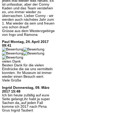
jedes Mal wieder was Neues. Es
ist unfassbar, aber der Conny
Kaden und das Team verstehen
es, uns immer wieder zu
überraschen. Lieber Conny - wir
werden auch nächstes Jahr zum
1. Mai wieder da sein und freuen
uns schon drauf!
Grüsse aus dem Westerzgebirge
von Ingo und Ramona
Paul
Montag, 24. April 2017
09:41
vielen Dank
Besten Dank für die vielen
Eindrücke die sie uns vermitteln
konnten. Ihr Museum ist immer
wieder einen Besuch wert.
Viele Grüße
Ingrid
Donnerstag, 09. März
2017 15:48
Ich bin heute zufällig auf eure
Seite gelangt,ihr habt ja super
Sachen da,,auf jeden Fall
komme ich 2017 nach Pirna
Grus Ingrid Taubert