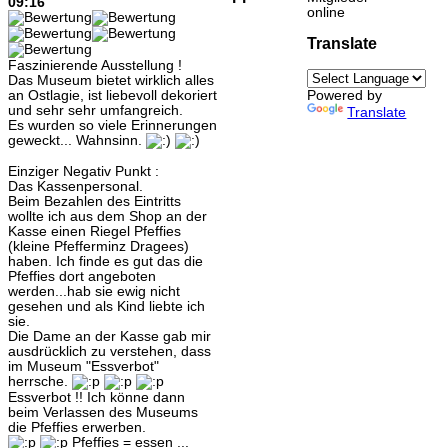
09:16
online
Translate
Faszinierende Ausstellung !
Das Museum bietet wirklich alles
an Ostlagie, ist liebevoll dekoriert
Powered by
und sehr sehr umfangreich.
Translate
Es wurden so viele Erinnerungen
geweckt... Wahnsinn.
Einziger Negativ Punkt :
Das Kassenpersonal.
Beim Bezahlen des Eintritts
wollte ich aus dem Shop an der
Kasse einen Riegel Pfeffies
(kleine Pfefferminz Dragees)
haben. Ich finde es gut das die
Pfeffies dort angeboten
werden...hab sie ewig nicht
gesehen und als Kind liebte ich
sie.
Die Dame an der Kasse gab mir
ausdrücklich zu verstehen, dass
im Museum "Essverbot"
herrsche.
Essverbot !! Ich könne dann
beim Verlassen des Museums
die Pfeffies erwerben.
Pfeffies = essen ...