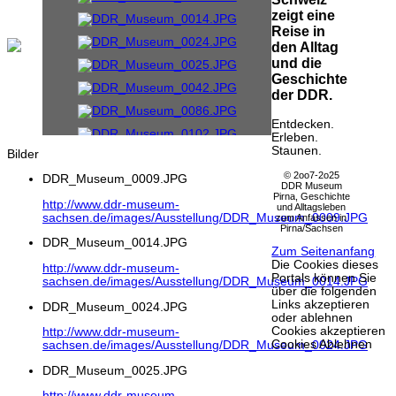
zeigt eine
Reise in
den Alltag
und die
Geschichte
der DDR.
Entdecken.
Erleben.
Staunen.
Bilder
© 2oo7-2o25
DDR_Museum_0009.JPG
DDR Museum
Pirna, Geschichte
http://www.ddr-museum-
und Alltagsleben
sachsen.de/images/Ausstellung/DDR_Museum_0009.JPG
zum Anfassen in
Pirna/Sachsen
DDR_Museum_0014.JPG
Zum Seitenanfang
Die Cookies dieses
http://www.ddr-museum-
Portals können Sie
sachsen.de/images/Ausstellung/DDR_Museum_0014.JPG
über die folgenden
Links akzeptieren
DDR_Museum_0024.JPG
oder ablehnen
Cookies akzeptieren
http://www.ddr-museum-
Cookies Ablehnen
sachsen.de/images/Ausstellung/DDR_Museum_0024.JPG
DDR_Museum_0025.JPG
http://www.ddr-museum-