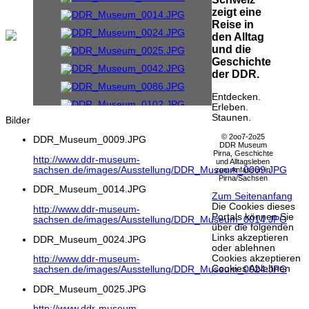
zeigt eine
Reise in
den Alltag
und die
Geschichte
der DDR.
Entdecken.
Erleben.
Staunen.
Bilder
© 2oo7-2o25
DDR_Museum_0009.JPG
DDR Museum
Pirna, Geschichte
http://www.ddr-museum-
und Alltagsleben
sachsen.de/images/Ausstellung/DDR_Museum_0009.JPG
zum Anfassen in
Pirna/Sachsen
DDR_Museum_0014.JPG
Zum Seitenanfang
Die Cookies dieses
http://www.ddr-museum-
Portals können Sie
sachsen.de/images/Ausstellung/DDR_Museum_0014.JPG
über die folgenden
Links akzeptieren
DDR_Museum_0024.JPG
oder ablehnen
Cookies akzeptieren
http://www.ddr-museum-
Cookies Ablehnen
sachsen.de/images/Ausstellung/DDR_Museum_0024.JPG
DDR_Museum_0025.JPG
http://www.ddr-museum-