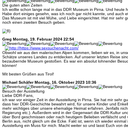
Die guten alten Zeiten
Ich wollte schon lange mal in das DDR Museum in Pirna. Und heute ha
Habe dort einiges gesehn, was ich noch gar nicht kannte, und auch e
Das Museum ist mit viel Mühe, und Liebe eingerichtet. Hat mir sehr g
noch einen zweiten Besuch geben.
Greg
Montag, 19. Februar 2024 22:54
Obwohl wir aus den malerischen Alpen kommen, lieben wir es, in un
Schätze unseres Landes zu entdecken. Auf unserer letzten Reise sind 
bezaubernde Museum gestoßen. Es war ein absolut lohnender Besuc
können!
Mit besten Grüßen aus Tirol!
Michael Schäfer
Montag, 16. Oktober 2023 10:36
Besuch der Ausstellung
Liebe DDR-Fans,
ich war vor einiger Zeit in der Ausstellung in Pirna. Sie hat mir sehr gut 
dass hier DDR-Geschichte bewahrt wird, für unsere Kinder und Enkelk
mehr wichtiges über unsere ehemalige Heimat erfahren. Jenfalls nicht v
Regierung etc.). Außerdem wird in der Gegenwart die DDR-Kultur un
über Bord geschmissen oder nach heutigem Belieben verfälscht und ve
Berlin aus, nicht gleich um die Ecke. Fakt ist, wenn ich wieder einmal 
Ausstellung ein Muss für mich. Macht weiter so und lasst Euch von d