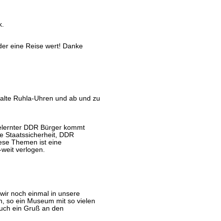
k.
der eine Reise wert! Danke
alte Ruhla-Uhren und ab und zu
gelernter DDR Bürger kommt
he Staatssicherheit, DDR
ese Themen ist eine
-weit verlogen.
ir noch einmal in unsere
n, so ein Museum mit so vielen
uch ein Gruß an den