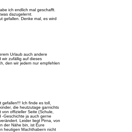
be ich endlich mal geschafft.
twas dazugelernt.
ut gefallen. Denke mal, es wird
serem Urlaub auch andere
wir zufällig auf dieses
h, den wir jedem nur empfehlen
gefallen!!! Ich finde es toll,
inder, die heutzutage garnichts
on offizieller Seite (Schule,
d -Geschichte ja auch gerne
rändert. Leider liegt Pirna, von
in der Nähe bin, ist Eure
en heutigen Machthabern nicht