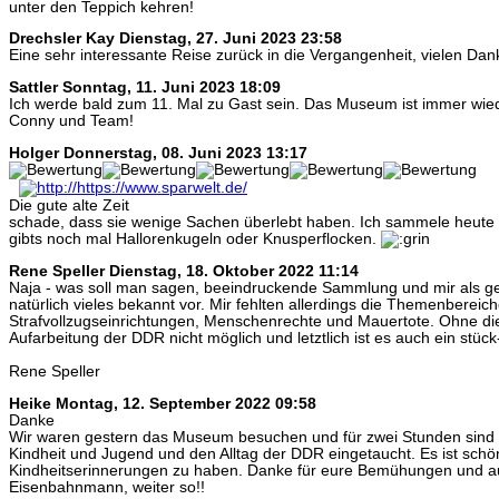
unter den Teppich kehren!
Drechsler Kay
Dienstag, 27. Juni 2023 23:58
Eine sehr interessante Reise zurück in die Vergangenheit, vielen Dan
Sattler
Sonntag, 11. Juni 2023 18:09
Ich werde bald zum 11. Mal zu Gast sein. Das Museum ist immer wie
Conny und Team!
Holger
Donnerstag, 08. Juni 2023 13:17
Die gute alte Zeit
schade, dass sie wenige Sachen überlebt haben. Ich sammele heute 
gibts noch mal Hallorenkugeln oder Knusperflocken.
Rene Speller
Dienstag, 18. Oktober 2022 11:14
Naja - was soll man sagen, beeindruckende Sammlung und mir als 
natürlich vieles bekannt vor. Mir fehlten allerdings die Themenbereic
Strafvollzugseinrichtungen, Menschenrechte und Mauertote. Ohne di
Aufarbeitung der DDR nicht möglich und letztlich ist es auch ein stück
Rene Speller
Heike
Montag, 12. September 2022 09:58
Danke
Wir waren gestern das Museum besuchen und für zwei Stunden sind w
Kindheit und Jugend und den Alltag der DDR eingetaucht. Es ist schö
Kindheitserinnerungen zu haben. Danke für eure Bemühungen und a
Eisenbahnmann, weiter so!!