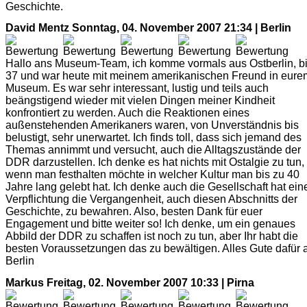
Geschichte.
David Mentz
Sonntag, 04. November 2007 21:34 | Berlin
Hallo ans Museum-Team, ich komme vormals aus Ostberlin, b
37 und war heute mit meinem amerikanischen Freund in eure
Museum. Es war sehr interessant, lustig und teils auch
beängstigend wieder mit vielen Dingen meiner Kindheit
konfrontiert zu werden. Auch die Reaktionen eines
außenstehenden Amerikaners waren, von Unverständnis bis
belustigt, sehr unerwartet. Ich finds toll, dass sich jemand des
Themas annimmt und versucht, auch die Alltagszustände der
DDR darzustellen. Ich denke es hat nichts mit Ostalgie zu tun,
wenn man festhalten möchte in welcher Kultur man bis zu 40
Jahre lang gelebt hat. Ich denke auch die Gesellschaft hat ein
Verpflichtung die Vergangenheit, auch diesen Abschnitts der
Geschichte, zu bewahren. Also, besten Dank für euer
Engagement und bitte weiter so! Ich denke, um ein genaues
Abbild der DDR zu schaffen ist noch zu tun, aber Ihr habt die
besten Voraussetzungen das zu bewältigen. Alles Gute dafür 
Berlin
Markus
Freitag, 02. November 2007 10:33 | Pirna