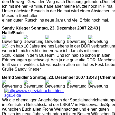
den Umweg - Gera, den Weg nach Duisburg gefunden.Dort le
ich mit meiner Familie, habe aber meine Mutter noch in Pirna.
Unser nächster Besuch in der Heimat wird einen Abstecher in
Museum Beinhalten.
einen guten Rutsch ins neue Jahr und viel Erfolg noch mal.
Sandy Krieger
Sonntag, 23. Dezember 2007 22:43 |
Halle/Saale
Ich hab 10 Jahre meines Lebens in der DDR verbracht un
wenn ich mich recht erinnere war ich damals mit einer
Schulklasse in dem Museum. Und ich hab so schön in alten
Erinnerungen geschwelgt. Ach ja die gute alte DDR. Manchma
fehlt sie mir wirklich. Ich wünschen allen ein frohes Fest. Lieb
Grüße Sandy Krieger
Bernd Seidler
Sonntag, 23. Dezember 2007 18:43 | Chemni
Wir die ehemaligen Angehörigen der Spezialnachrichtentrupp
im Zentralen Gefechtsstand der LSK/LV in Fürstenwalde/Spre
wünschen Euch allen Frohe Weihnachten und einen guten
Rutsch ins neue Jahr, verbunden mit den Besten Wünschen fü