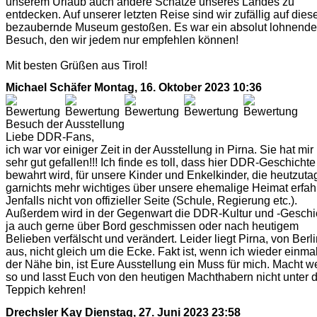
unserem Urlaub auch andere Schätze unseres Landes zu
entdecken. Auf unserer letzten Reise sind wir zufällig auf dies
bezaubernde Museum gestoßen. Es war ein absolut lohnende
Besuch, den wir jedem nur empfehlen können!
Mit besten Grüßen aus Tirol!
Michael Schäfer
Montag, 16. Oktober 2023 10:36
Besuch der Ausstellung
Liebe DDR-Fans,
ich war vor einiger Zeit in der Ausstellung in Pirna. Sie hat mir
sehr gut gefallen!!! Ich finde es toll, dass hier DDR-Geschichte
bewahrt wird, für unsere Kinder und Enkelkinder, die heutzuta
garnichts mehr wichtiges über unsere ehemalige Heimat erfah
Jenfalls nicht von offizieller Seite (Schule, Regierung etc.).
Außerdem wird in der Gegenwart die DDR-Kultur und -Geschi
ja auch gerne über Bord geschmissen oder nach heutigem
Belieben verfälscht und verändert. Leider liegt Pirna, von Berl
aus, nicht gleich um die Ecke. Fakt ist, wenn ich wieder einmal
der Nähe bin, ist Eure Ausstellung ein Muss für mich. Macht we
so und lasst Euch von den heutigen Machthabern nicht unter 
Teppich kehren!
Drechsler Kay
Dienstag, 27. Juni 2023 23:58