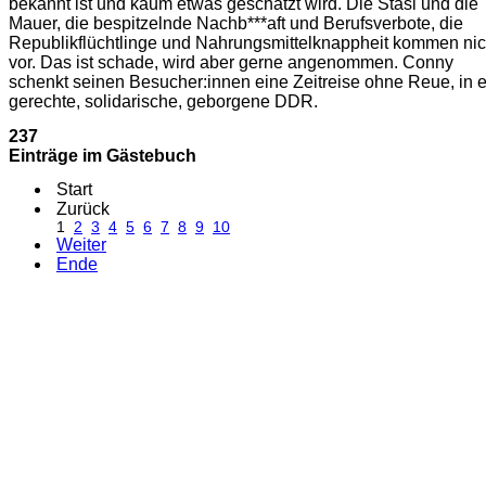
bekannt ist und kaum etwas geschätzt wird. Die Stasi und die
Mauer, die bespitzelnde Nachb***aft und Berufsverbote, die
Republikflüchtlinge und Nahrungsmittelknappheit kommen nic
vor. Das ist schade, wird aber gerne angenommen. Conny
schenkt seinen Besucher:innen eine Zeitreise ohne Reue, in 
gerechte, solidarische, geborgene DDR.
237
Einträge im Gästebuch
Start
Zurück
1
2
3
4
5
6
7
8
9
10
Weiter
Ende