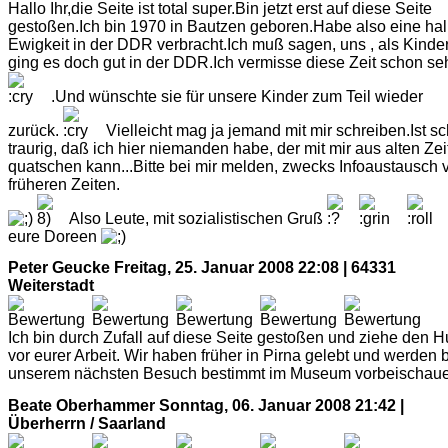
Hallo Ihr,die Seite ist total super.Bin jetzt erst auf diese Seite
gestoßen.Ich bin 1970 in Bautzen geboren.Habe also eine ha
Ewigkeit in der DDR verbracht.Ich muß sagen, uns , als Kinder
ging es doch gut in der DDR.Ich vermisse diese Zeit schon se
.Und wünschte sie für unsere Kinder zum Teil wieder
zurück.
Vielleicht mag ja jemand mit mir schreiben.Ist s
traurig, daß ich hier niemanden habe, der mit mir aus alten Ze
quatschen kann...Bitte bei mir melden, zwecks Infoaustausch 
früheren Zeiten.
Also Leute, mit sozialistischen Gruß
eure Doreen
Peter Geucke
Freitag, 25. Januar 2008 22:08 | 64331
Weiterstadt
Ich bin durch Zufall auf diese Seite gestoßen und ziehe den H
vor eurer Arbeit. Wir haben früher in Pirna gelebt und werden 
unserem nächsten Besuch bestimmt im Museum vorbeischaue
Beate Oberhammer
Sonntag, 06. Januar 2008 21:42 |
Überherrn / Saarland