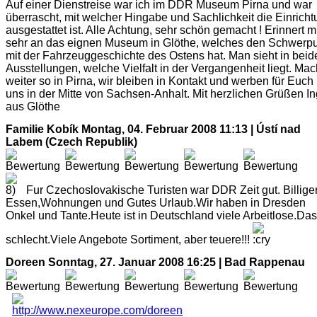
Auf einer Dienstreise war ich im DDR Museum Pirna und war
überrascht, mit welcher Hingabe und Sachlichkeit die Einrich
ausgestattet ist. Alle Achtung, sehr schön gemacht ! Erinnert m
sehr an das eignen Museum in Glöthe, welches den Schwerp
mit der Fahrzeuggeschichte des Ostens hat. Man sieht in beid
Ausstellungen, welche Vielfalt in der Vergangenheit liegt. Mac
weiter so in Pirna, wir bleiben in Kontakt und werben für Euch
uns in der Mitte von Sachsen-Anhalt. Mit herzlichen Grüßen I
aus Glöthe
Familie Kobík
Montag, 04. Februar 2008 11:13 | Ústí nad
Labem (Czech Republik)
Fur Czechoslovakische Turisten war DDR Zeit gut. Billige
Essen,Wohnungen und Gutes Urlaub.Wir haben in Dresden
Onkel und Tante.Heute ist in Deutschland viele Arbeitlose.Das 
schlecht.Viele Angebote Sortiment, aber teuere!!!
Doreen
Sonntag, 27. Januar 2008 16:25 | Bad Rappenau