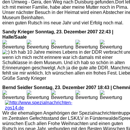
den Umweg - Gera, den Weg nach Duisburg gefunden.Dort le
ich mit meiner Familie, habe aber meine Mutter noch in Pirna.
Unser nächster Besuch in der Heimat wird einen Abstecher in
Museum Beinhalten.
einen guten Rutsch ins neue Jahr und viel Erfolg noch mal.
Sandy Krieger
Sonntag, 23. Dezember 2007 22:43 |
Halle/Saale
Ich hab 10 Jahre meines Lebens in der DDR verbracht un
wenn ich mich recht erinnere war ich damals mit einer
Schulklasse in dem Museum. Und ich hab so schön in alten
Erinnerungen geschwelgt. Ach ja die gute alte DDR. Manchma
fehlt sie mir wirklich. Ich wünschen allen ein frohes Fest. Lieb
Grüße Sandy Krieger
Bernd Seidler
Sonntag, 23. Dezember 2007 18:43 | Chemni
Wir die ehemaligen Angehörigen der Spezialnachrichtentrupp
im Zentralen Gefechtsstand der LSK/LV in Fürstenwalde/Spre
wünschen Euch allen Frohe Weihnachten und einen guten
Rutsch ins neue Jahr, verbunden mit den Besten Wünschen fü