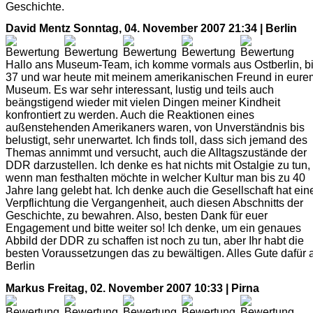
Geschichte.
David Mentz
Sonntag, 04. November 2007 21:34 | Berlin
Hallo ans Museum-Team, ich komme vormals aus Ostberlin, b
37 und war heute mit meinem amerikanischen Freund in eure
Museum. Es war sehr interessant, lustig und teils auch
beängstigend wieder mit vielen Dingen meiner Kindheit
konfrontiert zu werden. Auch die Reaktionen eines
außenstehenden Amerikaners waren, von Unverständnis bis
belustigt, sehr unerwartet. Ich finds toll, dass sich jemand des
Themas annimmt und versucht, auch die Alltagszustände der
DDR darzustellen. Ich denke es hat nichts mit Ostalgie zu tun,
wenn man festhalten möchte in welcher Kultur man bis zu 40
Jahre lang gelebt hat. Ich denke auch die Gesellschaft hat ein
Verpflichtung die Vergangenheit, auch diesen Abschnitts der
Geschichte, zu bewahren. Also, besten Dank für euer
Engagement und bitte weiter so! Ich denke, um ein genaues
Abbild der DDR zu schaffen ist noch zu tun, aber Ihr habt die
besten Voraussetzungen das zu bewältigen. Alles Gute dafür 
Berlin
Markus
Freitag, 02. November 2007 10:33 | Pirna