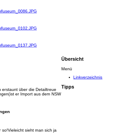
R_Museum_0086.JPG
R_Museum_0102.JPG
R_Museum_0137.JPG
Übersicht
Menü
Linkverzeichnis
Tipps
erstaunt über die Detailtreue
ngen(ist er Import aus dem NSW
ingen
so!Vieleicht sieht man sich ja