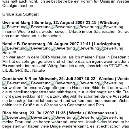
was halt auch nicht. Ich selbst betreibe ein Forum für Ossis im West
Ostalgie machen.
Grüße aus Stuttgart
Uwe und Margit
Sonntag, 12. August 2007 21:15 | Würzburg
In einer Woche ist es wieder soweit: Urlaub in der Sächsischen Schwe
das neue Museum zu besuchen.
Natalie B.
Donnerstag, 09. August 2007 12:41 | Ludwigsburg
Hallo!!!!
Ich war auch in dem DDR-Museum, als ich meinen Papa in Dresden 
Mir hat es sehr gut gefallen und ich hoffe das ich irgendwann wieder
Es war sehr interessant! Witzig fand ich auch, dass ich ein \"FDJ\"- 
LIEBE GRÜßE , Natalie
Constanze & Rico
Mittwoch, 25. Juli 2007 10:22 | Werdau ( West
wir wollten für unsere Angehörigen zu Hause ein Bilderheft oder wa
die Ausstellungsgegenstände mitbringen, nur leider sagte uns die Fr
nicht gäbe.evtl.könnt Ihr da zukünftig Abhilfe schaffen.da die Ausstell
ein besuch jederzeit lohnenswert und wir kommen bei unseren nächst
dahin viele Grüße aus Werdau von Constanze und Rico.
Rico
Montag, 23. Juli 2007 11:35 | Werdau ( Westsachsen )
meine Frau und ich haben während unseres Urlaubs\'das Museum bes
begeistert.wir haben viele Dinge wiedererkannt. es ist echt schön 