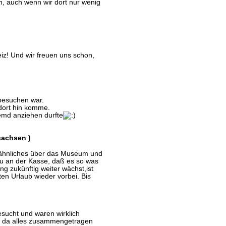
en, auch wenn wir dort nur wenig
iz! Und wir freuen uns schon,
besuchen war.
 dort hin komme.
Hemd anziehen durfte
sachsen )
s ähnliches über das Museum und
au an der Kasse, daß es so was
ung zukünftig weiter wächst,ist
en Urlaub wieder vorbei. Bis
ucht und waren wirklich
was da alles zusammengetragen