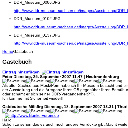
DDR_Museum_0086.JPG
http://www.ddr-museum-sachsen.de/images/Ausstellung/DD
DDR_Museum_0102.JPG
http://www.ddr-museum-sachsen.de/images/Ausstellung/DD
DDR_Museum_0137.JPG
http://www.ddr-museum-sachsen.de/images/Ausstellung/DD
Home
Gästebuch
Gästebuch
Eintrag hinzufügen
Peter
Dienstag, 25. September 2007 11:47 | Neubrandenburg
Als alter Sachse aus Meck/Pom habe ich Ihr Museum besucht und bin 
der Ausstellung und die Arroganz Ihres OB gegenüber Ihren Bemühu
oder schämt er sich seiner DDR-Vergangenheit??).
Ich komme mit Sicherheit wieder!!!
Ostdeutsche Militärg
Dienstag, 18. September 2007 13:31 | Thür
Hallo
Schön zu sehen das es auch noch andere Verrückte gibt.Macht weiter 