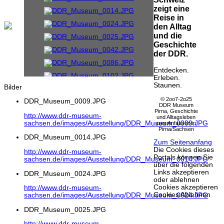
zeigt eine
Reise in
den Alltag
und die
Geschichte
der DDR.
Entdecken.
Erleben.
Staunen.
Bilder
© 2oo7-2o25
DDR_Museum_0009.JPG
DDR Museum
Pirna, Geschichte
http://www.ddr-museum-
und Alltagsleben
sachsen.de/images/Ausstellung/DDR_Museum_0009.JPG
zum Anfassen in
Pirna/Sachsen
DDR_Museum_0014.JPG
Zum Seitenanfang
Die Cookies dieses
http://www.ddr-museum-
Portals können Sie
sachsen.de/images/Ausstellung/DDR_Museum_0014.JPG
über die folgenden
Links akzeptieren
DDR_Museum_0024.JPG
oder ablehnen
Cookies akzeptieren
http://www.ddr-museum-
Cookies Ablehnen
sachsen.de/images/Ausstellung/DDR_Museum_0024.JPG
DDR_Museum_0025.JPG
http://www.ddr-museum-