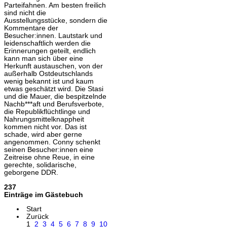
Parteifahnen. Am besten freilich
sind nicht die
Ausstellungsstücke, sondern die
Kommentare der
Besucher:innen. Lautstark und
leidenschaftlich werden die
Erinnerungen geteilt, endlich
kann man sich über eine
Herkunft austauschen, von der
außerhalb Ostdeutschlands
wenig bekannt ist und kaum
etwas geschätzt wird. Die Stasi
und die Mauer, die bespitzelnde
Nachb***aft und Berufsverbote,
die Republikflüchtlinge und
Nahrungsmittelknappheit
kommen nicht vor. Das ist
schade, wird aber gerne
angenommen. Conny schenkt
seinen Besucher:innen eine
Zeitreise ohne Reue, in eine
gerechte, solidarische,
geborgene DDR.
237
Einträge im Gästebuch
Start
Zurück
1
2
3
4
5
6
7
8
9
10