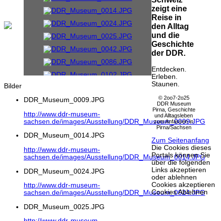
zeigt eine
Reise in
den Alltag
und die
Geschichte
der DDR.
Entdecken.
Erleben.
Staunen.
Bilder
© 2oo7-2o25
DDR_Museum_0009.JPG
DDR Museum
Pirna, Geschichte
http://www.ddr-museum-
und Alltagsleben
sachsen.de/images/Ausstellung/DDR_Museum_0009.JPG
zum Anfassen in
Pirna/Sachsen
DDR_Museum_0014.JPG
Zum Seitenanfang
Die Cookies dieses
http://www.ddr-museum-
Portals können Sie
sachsen.de/images/Ausstellung/DDR_Museum_0014.JPG
über die folgenden
Links akzeptieren
DDR_Museum_0024.JPG
oder ablehnen
Cookies akzeptieren
http://www.ddr-museum-
Cookies Ablehnen
sachsen.de/images/Ausstellung/DDR_Museum_0024.JPG
DDR_Museum_0025.JPG
http://www.ddr-museum-