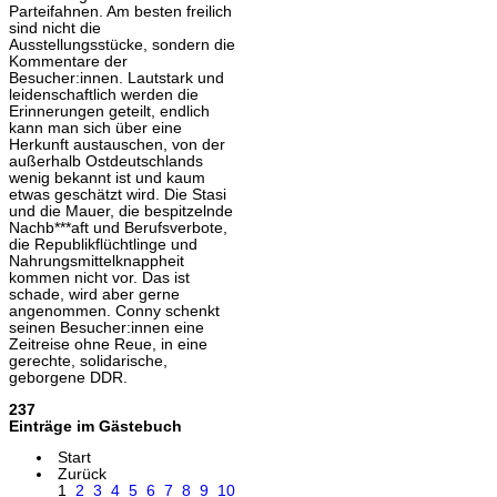
Parteifahnen. Am besten freilich
sind nicht die
Ausstellungsstücke, sondern die
Kommentare der
Besucher:innen. Lautstark und
leidenschaftlich werden die
Erinnerungen geteilt, endlich
kann man sich über eine
Herkunft austauschen, von der
außerhalb Ostdeutschlands
wenig bekannt ist und kaum
etwas geschätzt wird. Die Stasi
und die Mauer, die bespitzelnde
Nachb***aft und Berufsverbote,
die Republikflüchtlinge und
Nahrungsmittelknappheit
kommen nicht vor. Das ist
schade, wird aber gerne
angenommen. Conny schenkt
seinen Besucher:innen eine
Zeitreise ohne Reue, in eine
gerechte, solidarische,
geborgene DDR.
237
Einträge im Gästebuch
Start
Zurück
1
2
3
4
5
6
7
8
9
10