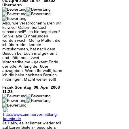
06. April 2008 19:47 | 66802
Überherrn
Also, wie versprochen waren wir
kurz vor Ostern bei Euch -
sensationell!! Ich bin begeistert!
So viel alte Erinnerungen
wurden wach! Meine Mutter, die
ich überreden konnte
mitzukommen, hat nach dem
Besuch bei Euch mal gekramt
und hätte noch zwei
Motorradhelme - gekauft Ende
der 50er Anfang der 60er
abzugeben. Wenn Ihr wollt, kann
ich die beim nächsten Besuch
mitbringen. Macht weiter so!!!
Frank
Sonntag, 06. April 2008
11:23
Ja Hallo, es ist immer wieder toll
auf Euren Seiten - besonders