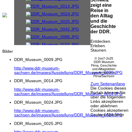
zeigt eine
Reise in
den Alltag
und die
Geschichte
der DDR.
Entdecken.
Erleben.
Staunen.
Bilder
© 2oo7-2o25
DDR_Museum_0009.JPG
DDR Museum
Pirna, Geschichte
http://www.ddr-museum-
und Alltagsleben
sachsen.de/images/Ausstellung/DDR_Museum_0009.JPG
zum Anfassen in
Pirna/Sachsen
DDR_Museum_0014.JPG
Zum Seitenanfang
Die Cookies dieses
http://www.ddr-museum-
Portals können Sie
sachsen.de/images/Ausstellung/DDR_Museum_0014.JPG
über die folgenden
Links akzeptieren
DDR_Museum_0024.JPG
oder ablehnen
Cookies akzeptieren
http://www.ddr-museum-
Cookies Ablehnen
sachsen.de/images/Ausstellung/DDR_Museum_0024.JPG
DDR_Museum_0025.JPG
http://www.ddr-museum-