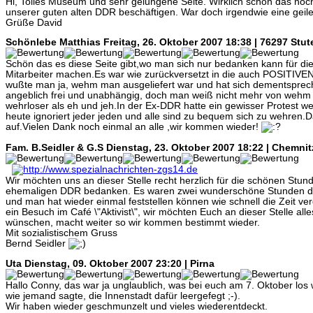
Hi, Tolles Museum und sehr gelungene Seite. Wirklich schön das noch
unserer guten alten DDR beschäftigen. War doch irgendwie eine geile
Grüße David
Schönlebe Matthias
Freitag, 26. Oktober 2007 18:38 | 76297 Stu
Schön das es diese Seite gibt,wo man sich nur bedanken kann für die
Mitarbeiter machen.Es war wie zurückversetzt in die auch POSITIVE
wußte man ja, wehm man ausgeliefert war und hat sich dementspreche
angeblich frei und unabhängig, doch man weiß nicht mehr von wehm 
wehrloser als eh und jeh.In der Ex-DDR hatte ein gewisser Protest 
heute ignoriert jeder jeden und alle sind zu bequem sich zu wehren.D
auf.Vielen Dank noch einmal an alle ,wir kommen wieder!
Fam. B.Seidler & G.S
Dienstag, 23. Oktober 2007 18:22 | Chemnit
Wir möchten uns an dieser Stelle recht herzlich für die schönen Stun
ehemaligen DDR bedanken. Es waren zwei wunderschöne Stunden der
und man hat wieder einmal feststellen können wie schnell die Zeit v
ein Besuch im Café \"Aktivist\", wir möchten Euch an dieser Stelle alle
wünschen, macht weiter so wir kommen bestimmt wieder.
Mit sozialistischem Gruss
Bernd Seidler
Uta
Dienstag, 09. Oktober 2007 23:20 | Pirna
Hallo Conny, das war ja unglaublich, was bei euch am 7. Oktober los 
wie jemand sagte, die Innenstadt dafür leergefegt ;-).
Wir haben wieder geschmunzelt und vieles wiederentdeckt.