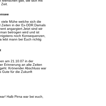
 Menschen gibt, die sich mit
 Zeit.
tensee
 viele Mühe welche sich die
N Zeiten in der Ex-DDR.Damals
nt angargiert.Jetzt sind wir
man betrogen wird und ist
wenigstens noch Konsequenzen,
a lebt mann bei Euch richtig
z
den am 21.10.07 in der
 Erinnerung an alte Zeiten
ergeht. Krönender Abschluss war
s Gute für die Zukunft
war! Halb Pirna war bei euch,