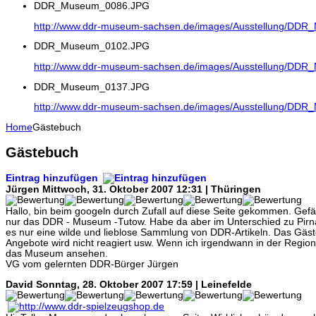
DDR_Museum_0086.JPG
http://www.ddr-museum-sachsen.de/images/Ausstellung/DD
DDR_Museum_0102.JPG
http://www.ddr-museum-sachsen.de/images/Ausstellung/DD
DDR_Museum_0137.JPG
http://www.ddr-museum-sachsen.de/images/Ausstellung/DD
Home
Gästebuch
Gästebuch
Eintrag hinzufügen
Jürgen
Mittwoch, 31. Oktober 2007 12:31 | Thüringen
Hallo, bin beim googeln durch Zufall auf diese Seite gekommen. Gefäl
nur das DDR - Museum -Tutow. Habe da aber im Unterschied zu Pirna 
es nur eine wilde und lieblose Sammlung von DDR-Artikeln. Das Gäste
Angebote wird nicht reagiert usw. Wenn ich irgendwann in der Region 
das Museum ansehen.
VG vom gelernten DDR-Bürger Jürgen
David
Sonntag, 28. Oktober 2007 17:59 | Leinefelde