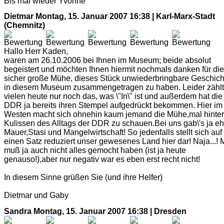
Bis mal wieder Yvonne
Dietmar
Montag, 15. Januar 2007 16:38 | Karl-Marx-Stadt
(Chemnitz)
Hallo Herr Kaden,
waren am 26.10.2006 bei Ihnen im Museum; beide absolut
begeistert und möchten Ihnen hiermit nochmals danken für die
sicher große Mühe, dieses Stück unwiederbringbare Geschich
in diesem Museum zusammengetragen zu haben. Leider zählt
vielen heute nur noch das, was \"In\" ist und außerdem hat die
DDR ja bereits ihren Stempel aufgedrückt bekommen. Hier im
Westen macht sich ohnehin kaum jemand die Mühe,mal hinter
Kulissen des Alltags der DDR zu schauen.Bei uns gab\'s ja eh
Mauer,Stasi und Mangelwirtschaft! So jedenfalls stellt sich auf
einen Satz reduziert unser gewesenes Land hier dar! Naja...!
muß ja auch nicht alles gemocht haben (ist ja heute
genauso!),aber nur negativ war es eben erst recht nicht!
In diesem Sinne grüßen Sie (und ihre Helfer)
Dietmar und Gaby
Sandra
Montag, 15. Januar 2007 16:38 | Dresden