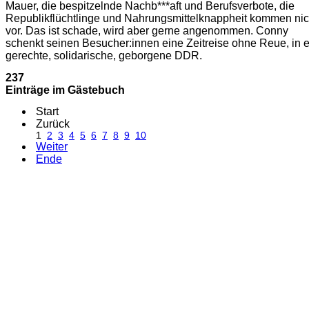
Mauer, die bespitzelnde Nachb***aft und Berufsverbote, die
Republikflüchtlinge und Nahrungsmittelknappheit kommen nic
vor. Das ist schade, wird aber gerne angenommen. Conny
schenkt seinen Besucher:innen eine Zeitreise ohne Reue, in 
gerechte, solidarische, geborgene DDR.
237
Einträge im Gästebuch
Start
Zurück
1
2
3
4
5
6
7
8
9
10
Weiter
Ende