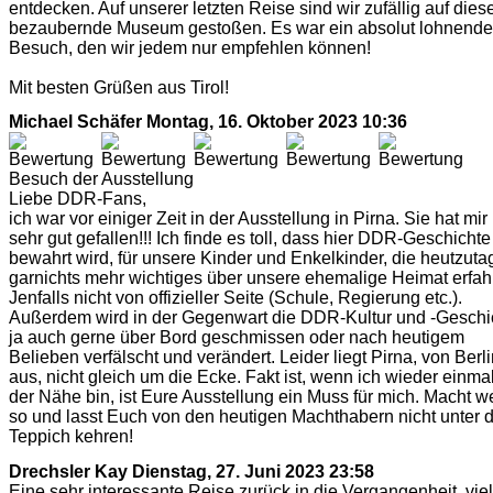
entdecken. Auf unserer letzten Reise sind wir zufällig auf dies
bezaubernde Museum gestoßen. Es war ein absolut lohnende
Besuch, den wir jedem nur empfehlen können!
Mit besten Grüßen aus Tirol!
Michael Schäfer
Montag, 16. Oktober 2023 10:36
Besuch der Ausstellung
Liebe DDR-Fans,
ich war vor einiger Zeit in der Ausstellung in Pirna. Sie hat mir
sehr gut gefallen!!! Ich finde es toll, dass hier DDR-Geschichte
bewahrt wird, für unsere Kinder und Enkelkinder, die heutzuta
garnichts mehr wichtiges über unsere ehemalige Heimat erfah
Jenfalls nicht von offizieller Seite (Schule, Regierung etc.).
Außerdem wird in der Gegenwart die DDR-Kultur und -Geschi
ja auch gerne über Bord geschmissen oder nach heutigem
Belieben verfälscht und verändert. Leider liegt Pirna, von Berl
aus, nicht gleich um die Ecke. Fakt ist, wenn ich wieder einmal
der Nähe bin, ist Eure Ausstellung ein Muss für mich. Macht we
so und lasst Euch von den heutigen Machthabern nicht unter 
Teppich kehren!
Drechsler Kay
Dienstag, 27. Juni 2023 23:58
Eine sehr interessante Reise zurück in die Vergangenheit, vie