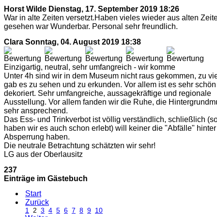
Horst Wilde
Dienstag, 17. September 2019 18:26
War in alte Zeiten versetzt.Haben vieles wieder aus alten Zeit
gesehen war Wunderbar. Personal sehr freundlich.
Clara
Sonntag, 04. August 2019 18:38
Einzigartig, neutral, sehr umfangreich - wir komme
Unter 4h sind wir in dem Museum nicht raus gekommen, zu vie
gab es zu sehen und zu erkunden. Vor allem ist es sehr schön
dekoriert. Sehr umfangreiche, aussagekräftige und regionale
Ausstellung. Vor allem fanden wir die Ruhe, die Hintergrundm
sehr ansprechend.
Das Ess- und Trinkverbot ist völlig verständlich, schließlich (s
haben wir es auch schon erlebt) will keiner die "Abfälle" hinter
Absperrung haben.
Die neutrale Betrachtung schätzten wir sehr!
LG aus der Oberlausitz
237
Einträge im Gästebuch
Start
Zurück
1
2
3
4
5
6
7
8
9
10