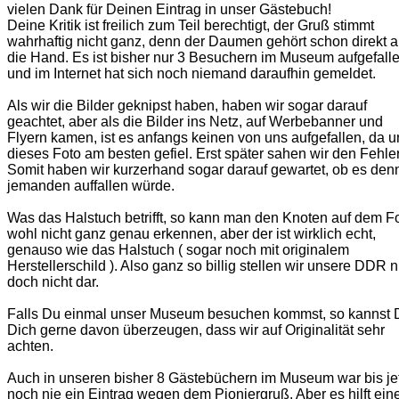
vielen Dank für Deinen Eintrag in unser Gästebuch!
Deine Kritik ist freilich zum Teil berechtigt, der Gruß stimmt
wahrhaftig nicht ganz, denn der Daumen gehört schon direkt 
die Hand. Es ist bisher nur 3 Besuchern im Museum aufgefall
und im Internet hat sich noch niemand daraufhin gemeldet.
Als wir die Bilder geknipst haben, haben wir sogar darauf
geachtet, aber als die Bilder ins Netz, auf Werbebanner und
Flyern kamen, ist es anfangs keinen von uns aufgefallen, da u
dieses Foto am besten gefiel. Erst später sahen wir den Fehler
Somit haben wir kurzerhand sogar darauf gewartet, ob es den
jemanden auffallen würde.
Was das Halstuch betrifft, so kann man den Knoten auf dem F
wohl nicht ganz genau erkennen, aber der ist wirklich echt,
genauso wie das Halstuch ( sogar noch mit originalem
Herstellerschild ). Also ganz so billig stellen wir unsere DDR 
doch nicht dar.
Falls Du einmal unser Museum besuchen kommst, so kannst 
Dich gerne davon überzeugen, dass wir auf Originalität sehr
achten.
Auch in unseren bisher 8 Gästebüchern im Museum war bis je
noch nie ein Eintrag wegen dem Pioniergruß. Aber es hilft ei