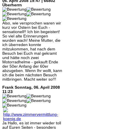
06. April 2008 19:47 | 66802
Überherrn
Also, wie versprochen waren wir
kurz vor Ostern bei Euch -
sensationell!! Ich bin begeistert!
So viel alte Erinnerungen
wurden wach! Meine Mutter, die
ich überreden konnte
mitzukommen, hat nach dem
Besuch bei Euch mal gekramt
und hätte noch zwei
Motorradhelme - gekauft Ende
der 50er Anfang der 60er
abzugeben. Wenn Ihr wollt, kann
ich die beim nächsten Besuch
mitbringen. Macht weiter so!!!
Frank
Sonntag, 06. April 2008
11:23
Ja Hallo, es ist immer wieder toll
auf Euren Seiten - besonders