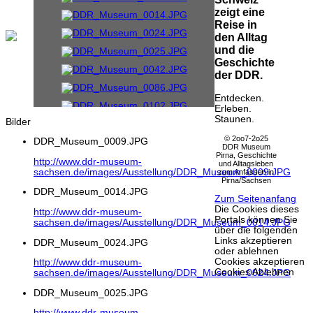
zeigt eine
Reise in
den Alltag
und die
Geschichte
der DDR.
Entdecken.
Erleben.
Staunen.
Bilder
© 2oo7-2o25
DDR_Museum_0009.JPG
DDR Museum
Pirna, Geschichte
http://www.ddr-museum-
und Alltagsleben
sachsen.de/images/Ausstellung/DDR_Museum_0009.JPG
zum Anfassen in
Pirna/Sachsen
DDR_Museum_0014.JPG
Zum Seitenanfang
Die Cookies dieses
http://www.ddr-museum-
Portals können Sie
sachsen.de/images/Ausstellung/DDR_Museum_0014.JPG
über die folgenden
Links akzeptieren
DDR_Museum_0024.JPG
oder ablehnen
Cookies akzeptieren
http://www.ddr-museum-
Cookies Ablehnen
sachsen.de/images/Ausstellung/DDR_Museum_0024.JPG
DDR_Museum_0025.JPG
http://www.ddr-museum-