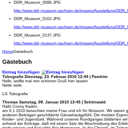
DDR_Museum_0086.JPG
http://www.ddr-museum-sachsen.de/images/Ausstellung/DD
DDR_Museum_0102.JPG
http://www.ddr-museum-sachsen.de/images/Ausstellung/DD
DDR_Museum_0137.JPG
http://www.ddr-museum-sachsen.de/images/Ausstellung/DD
Home
Gästebuch
Gästebuch
Eintrag hinzufügen
Tobografie
Dienstag, 23. Februar 2010 12:44 | Parchim
Hallo, wollte mal nen schönen Gruß hier lassen.
Nette seite.
LG Tobografie
Thomas
Samstag, 09. Januar 2010 13:45 | Schönwald
Hallo Conny Kaden,
am 6.1.2010 besuchten meine Frau und ich Ihr Museum. Wir waren ge
anderen Beiträgen geschilderte Gänsehautgefühl. Die meisten Expon
Kinder- und Jugendzeit. Während unseres Rundganges blätterten wir
anhand der Einträge, daß mit einem Satz die Beschreibung des Erlebten
mehr wissen und besuchte Ihre Homepage. In der Chronik, im Zeitungsbe