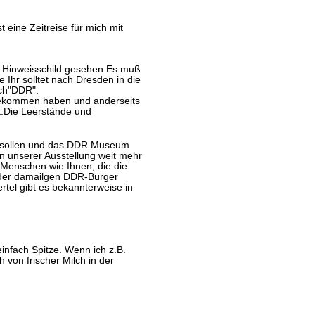
 eine Zeitreise für mich mit
in Hinweisschild gesehen.Es muß
 Ihr solltet nach Dresden in die
uch"DDR".
 bekommen haben und anderseits
t.Die Leerstände und
en sollen und das DDR Museum
in unserer Ausstellung weit mehr
 Menschen wie Ihnen, die die
n der damailgen DDR-Bürger
rtel gibt es bekannterweise in
infach Spitze. Wenn ich z.B.
 von frischer Milch in der