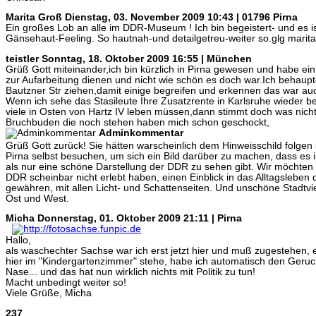
Marita Groß
Dienstag, 03. November 2009 10:43 | 01796 Pirna
Ein großes Lob an alle im DDR-Museum ! Ich bin begeistert- und es ist
Gänsehaut-Feeling. So hautnah-und detailgetreu-weiter so.glg marita
teistler
Sonntag, 18. Oktober 2009 16:55 | München
Grüß Gott miteinander,ich bin kürzlich in Pirna gewesen und habe e
zur Aufarbeitung dienen und nicht wie schön es doch war.Ich behaupte
Bautzner Str ziehen,damit einige begreifen und erkennen das war a
Wenn ich sehe das Stasileute Ihre Zusatzrente in Karlsruhe wieder
viele in Osten von Hartz IV leben müssen,dann stimmt doch was nich
Bruchbuden die noch stehen haben mich schon geschockt,
Adminkommentar
Grüß Gott zurück! Sie hätten warscheinlich dem Hinweisschild folg
Pirna selbst besuchen, um sich ein Bild darüber zu machen, dass es 
als nur eine schöne Darstellung der DDR zu sehen gibt. Wir möchten
DDR scheinbar nicht erlebt haben, einen Einblick in das Alltagslebe
gewähren, mit allen Licht- und Schattenseiten. Und unschöne Stadtvie
Ost und West.
Micha
Donnerstag, 01. Oktober 2009 21:11 | Pirna
Hallo,
als waschechter Sachse war ich erst jetzt hier und muß zugestehen, e
hier im "Kindergartenzimmer" stehe, habe ich automatisch den Geruch
Nase... und das hat nun wirklich nichts mit Politik zu tun!
Macht unbedingt weiter so!
Viele Grüße, Micha
237