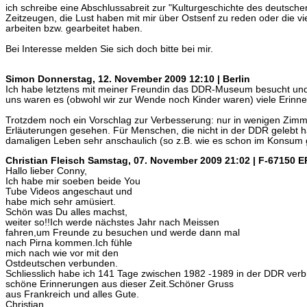
ich schreibe eine Abschlussabreit zur "Kulturgeschichte des deutsch
Zeitzeugen, die Lust haben mit mir über Ostsenf zu reden oder die vie
arbeiten bzw. gearbeitet haben.
Bei Interesse melden Sie sich doch bitte bei mir.
Simon
Donnerstag, 12. November 2009 12:10 | Berlin
Ich habe letztens mit meiner Freundin das DDR-Museum besucht un
uns waren es (obwohl wir zur Wende noch Kinder waren) viele Erinn
Trotzdem noch ein Vorschlag zur Verbesserung: nur in wenigen Zimme
Erläuterungen gesehen. Für Menschen, die nicht in der DDR gelebt
damaligen Leben sehr anschaulich (so z.B. wie es schon im Konsum
Christian Fleisch
Samstag, 07. November 2009 21:02 | F-67150 E
Hallo lieber Conny,
Ich habe mir soeben beide You
Tube Videos angeschaut und
habe mich sehr amüsiert.
Schön was Du alles machst,
weiter so!!Ich werde nächstes Jahr nach Meissen
fahren,um Freunde zu besuchen und werde dann mal
nach Pirna kommen.Ich fühle
mich nach wie vor mit den
Ostdeutschen verbunden.
Schliesslich habe ich 141 Tage zwischen 1982 -1989 in der DDR ver
schöne Erinnerungen aus dieser Zeit.Schöner Gruss
aus Frankreich und alles Gute.
Christian