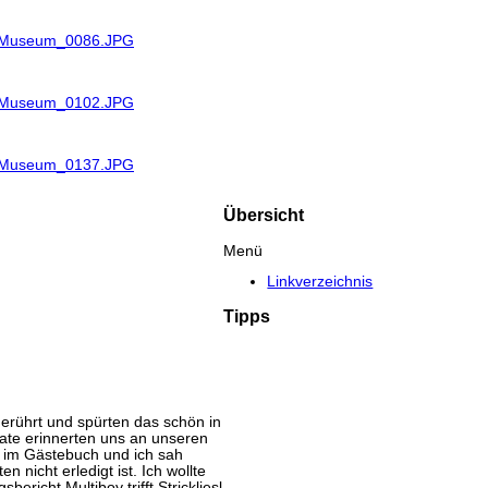
R_Museum_0086.JPG
R_Museum_0102.JPG
R_Museum_0137.JPG
Übersicht
Menü
Linkverzeichnis
Tipps
rührt und spürten das schön in
ate erinnerten uns an unseren
 im Gästebuch und ich sah
 nicht erledigt ist. Ich wollte
richt Multiboy trifft Strickliesl