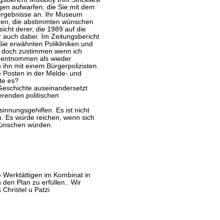
gen aufwarfen, die Sie mit dem
sergebnisse an. Ihr Museum
schen, die abstimmten wünschen
sicht derer, die 1989 auf die
 auch dabei. Im Zeitungsbericht
ie erwähnten Polikliniken und
r doch zustimmen wenn ich
r entnommen als wieder
ihn mit einem Bürgerpolizisten.
e Posten in der Melde- und
te es?
 Geschichte auseinandersetzt
ierenden politischen
nnungsgehilfen. Es ist nicht
en. Es würde reichen, wenn sich
wünschen würden.
 Werktättigen im Kombinat in
 den Plan zu erfüllen.. Wir
Christel u Patzi