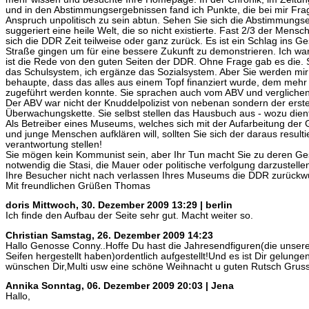
und in den Abstimmungsergebnissen fand ich Punkte, die bei mir Fra
Anspruch unpolitisch zu sein abtun. Sehen Sie sich die Abstimmung
suggeriert eine heile Welt, die so nicht existierte. Fast 2/3 der Men
sich die DDR Zeit teilweise oder ganz zurück. Es ist ein Schlag ins Ge
Straße gingen um für eine bessere Zukunft zu demonstrieren. Ich war
ist die Rede von den guten Seiten der DDR. Ohne Frage gab es die. S
das Schulsystem, ich ergänze das Sozialsystem. Aber Sie werden mi
behaupte, dass das alles aus einem Topf finanziert wurde, dem meh
zugeführt werden konnte. Sie sprachen auch vom ABV und verglichen 
Der ABV war nicht der Knuddelpolizist von nebenan sondern der erst
Überwachungskette. Sie selbst stellen das Hausbuch aus - wozu dien
Als Betreiber eines Museums, welches sich mit der Aufarbeitung der
und junge Menschen aufklären will, sollten Sie sich der daraus result
verantwortung stellen!
Sie mögen kein Kommunist sein, aber Ihr Tun macht Sie zu deren Gesi
notwendig die Stasi, die Mauer oder politische verfolgung darzustell
Ihre Besucher nicht nach verlassen Ihres Museums die DDR zurück
Mit freundlichen Grüßen Thomas
doris
Mittwoch, 30. Dezember 2009 13:29 | berlin
Ich finde den Aufbau der Seite sehr gut. Macht weiter so.
Christian
Samstag, 26. Dezember 2009 14:23
Hallo Genosse Conny..Hoffe Du hast die Jahresendfiguren(die unsere
Seifen hergestellt haben)ordentlich aufgestellt!Und es ist Dir gelungen
wünschen Dir,Multi usw eine schöne Weihnacht u guten Rutsch Gruss 
Annika
Sonntag, 06. Dezember 2009 20:03 | Jena
Hallo,