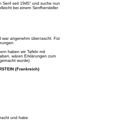
en Senf seit 1945" und suche nun
lleicht bei einem Senfhersteller
d war angenehm überrascht. Für
erungen.
rn haben wir Tafeln mit
 haben, wären Erklärungen zum
 gemacht wurde).
RSTEIN (Frankreich)
bracht und habe