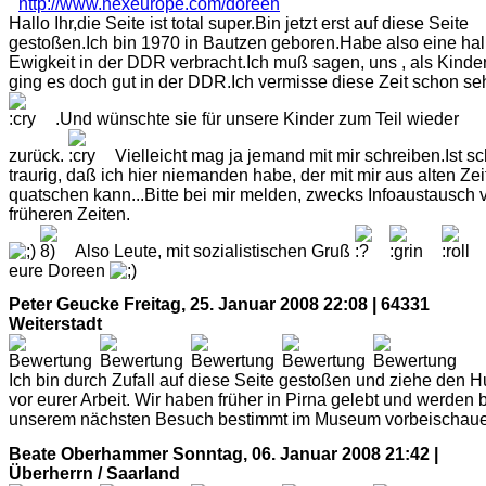
Hallo Ihr,die Seite ist total super.Bin jetzt erst auf diese Seite
gestoßen.Ich bin 1970 in Bautzen geboren.Habe also eine ha
Ewigkeit in der DDR verbracht.Ich muß sagen, uns , als Kinder
ging es doch gut in der DDR.Ich vermisse diese Zeit schon se
.Und wünschte sie für unsere Kinder zum Teil wieder
zurück.
Vielleicht mag ja jemand mit mir schreiben.Ist s
traurig, daß ich hier niemanden habe, der mit mir aus alten Ze
quatschen kann...Bitte bei mir melden, zwecks Infoaustausch 
früheren Zeiten.
Also Leute, mit sozialistischen Gruß
eure Doreen
Peter Geucke
Freitag, 25. Januar 2008 22:08 | 64331
Weiterstadt
Ich bin durch Zufall auf diese Seite gestoßen und ziehe den H
vor eurer Arbeit. Wir haben früher in Pirna gelebt und werden 
unserem nächsten Besuch bestimmt im Museum vorbeischaue
Beate Oberhammer
Sonntag, 06. Januar 2008 21:42 |
Überherrn / Saarland